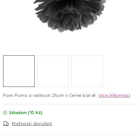
HALLOWEEN
SILVESTR
VÁNOCE
Kontakt
O nás
Doprava a platba
Vrácení zboží a reklamace
Blog
Hodnocení obchodu
Pom Poms o velikosti 25cm v černé barvě.
Více informací
(10 ks)
Skladem
Možnosti doručení