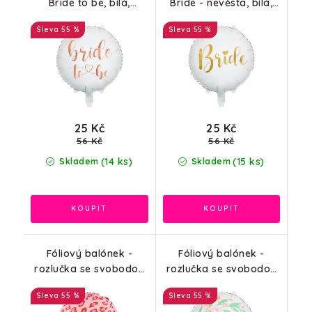
Bride to be, bílá,
Bride - nevěsta, bílá,
růžově zlatá, 45 cm
zlatá, 45 cm
55 %
55 %
25 Kč
25 Kč
56 Kč
56 Kč
(14 ks)
(15 ks)
Skladem
Skladem
Fóliový balónek -
Fóliový balónek -
rozlučka se svobodou
rozlučka se svobodou
s nápisem Bride,
s nápisem Bride,
55 %
55 %
růžový, zvířecí potisk
květiny, bílá, 45cm