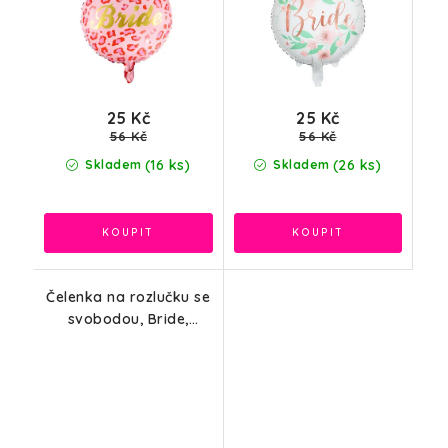
45cm
25 Kč
25 Kč
56 Kč
56 Kč
(16 ks)
(26 ks)
Skladem
Skladem
Čelenka na rozlučku se
svobodou, Bride,
růžově zlatá