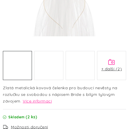
HALLOWEEN
SILVESTR
VÁNOCE
Kontakt
O nás
Doprava a platba
Vrácení zboží a reklamace
Blog
Hodnocení obchodu
+ další (2)
Zlatá metalická kovová čelenka pro budoucí nevěsty na
rozlučku se svobodou s nápisem Bride s bílým tylovým
závojem.
Více informací
(2 ks)
Skladem
Možnosti doručení