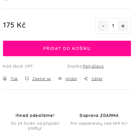
175 Kč
Měrná cena:
PŘIDAT DO KOŠÍKU
Kód zboží:
OP7
Značka:
PartyDeco
Tisk
Zeptat se
Hlídat
Sdílet
Ihned odesíláme!
Doprava ZDARMA
Do 24 hodin od připsání
Pro objednávky nad 699 Kč!
platby!