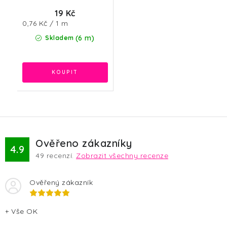
19 Kč
Měrná
0,76 Kč / 1 m
cena:
(6 m)
Skladem
Ověřeno zákazníky
4.9
49
recenzí.
Zobrazit všechny recenze
Ověřený zákazník
+ Vše OK