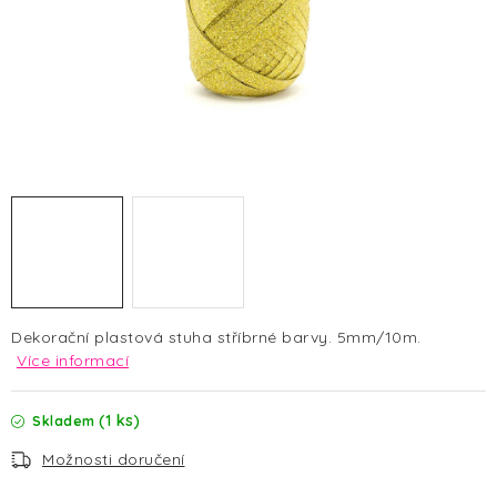
HALLOWEEN
SILVESTR
VÁNOCE
Kontakt
O nás
Doprava a platba
Vrácení zboží a reklamace
Blog
Hodnocení obchodu
Dekorační plastová stuha stříbrné barvy. 5mm/10m.
Více informací
(1 ks)
Skladem
Možnosti doručení