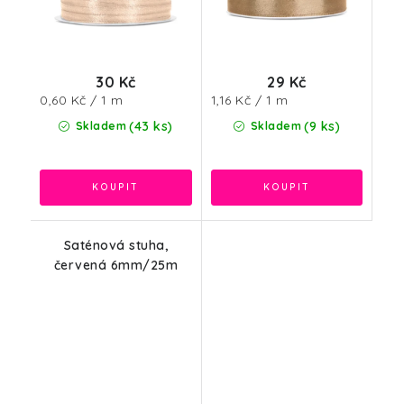
30 Kč
29 Kč
Měrná
Měrná
0,60 Kč / 1 m
1,16 Kč / 1 m
cena:
cena:
(43 ks)
(9 ks)
Skladem
Skladem
Saténová stuha,
červená 6mm/25m