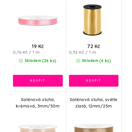
19 Kč
72 Kč
Měrná
Měrná
0,76 Kč / 1 m
0,32 Kč / 1 m
cena:
cena:
(26 ks)
(4 ks)
Skladem
Skladem
Saténová stuha,
Saténová stuha, světle
krémová, 3mm/50m
zlatá, 12mm/25m