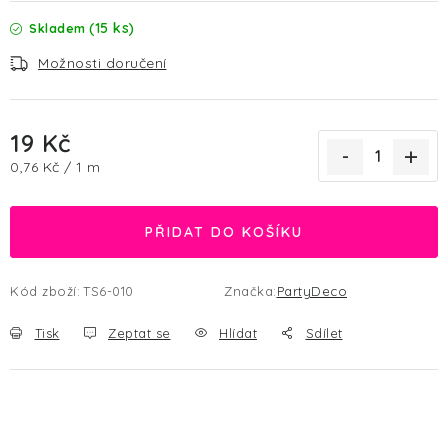
(15 ks)
Skladem
Možnosti doručení
19 Kč
Měrná cena:
0,76 Kč / 1 m
PŘIDAT DO KOŠÍKU
Kód zboží:
TS6-010
Značka:
PartyDeco
Tisk
Zeptat se
Hlídat
Sdílet