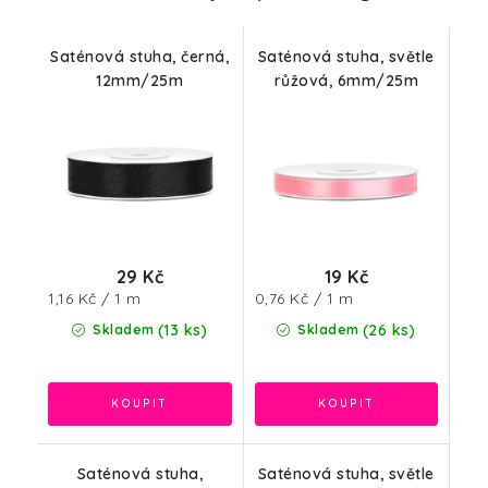
Saténová stuha, černá,
Saténová stuha, světle
12mm/25m
růžová, 6mm/25m
29 Kč
19 Kč
Měrná
Měrná
1,16 Kč / 1 m
0,76 Kč / 1 m
cena:
cena:
(13 ks)
(26 ks)
Skladem
Skladem
Saténová stuha,
Saténová stuha, světle