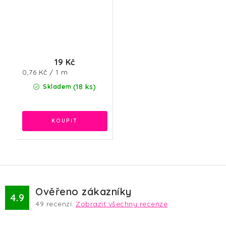
19 Kč
Měrná
0,76 Kč / 1 m
cena:
(18 ks)
Skladem
Ověřeno zákazníky
4.9
49
recenzí.
Zobrazit všechny recenze