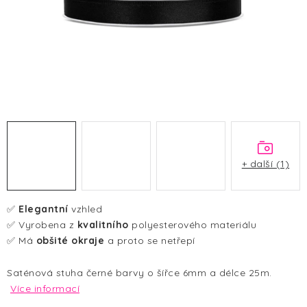
HALLOWEEN
SILVESTR
VÁNOCE
Kontakt
O nás
Doprava a platba
Vrácení zboží a reklamace
Blog
Hodnocení obchodu
+ další (1)
✅
Elegantní
vzhled
✅ Vyrobena z
kvalitního
polyesterového materiálu
✅ Má
obšité okraje
a proto se netřepí
Saténová stuha černé barvy o šířce 6mm a délce 25m.
Více informací