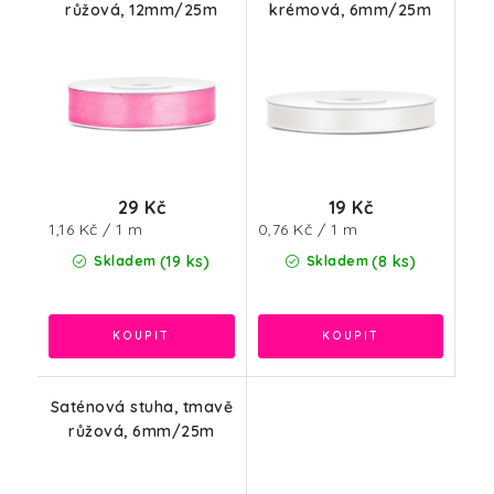
růžová, 12mm/25m
krémová, 6mm/25m
29 Kč
19 Kč
Měrná
Měrná
1,16 Kč / 1 m
0,76 Kč / 1 m
cena:
cena:
(19 ks)
(8 ks)
Skladem
Skladem
Saténová stuha, tmavě
růžová, 6mm/25m