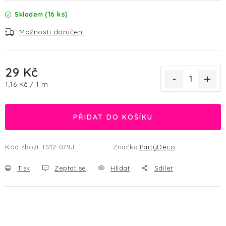
(16 ks)
Skladem
Možnosti doručení
29 Kč
Měrná cena:
1,16 Kč / 1 m
PŘIDAT DO KOŠÍKU
Kód zboží:
TS12-079J
Značka:
PartyDeco
Tisk
Zeptat se
Hlídat
Sdílet