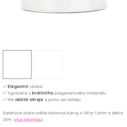
HALLOWEEN
SILVESTR
VÁNOCE
Kontakt
O nás
Doprava a platba
Vrácení zboží a reklamace
Blog
Hodnocení obchodu
✅
Elegantní
vzhled
✅ Vyrobena z
kvalitního
polyesterového materiálu
✅ Má
obšité okraje
a proto se netřepí
Saténová stuha světle krémové barvy o šířce 12mm a délce
25m.
Více informací