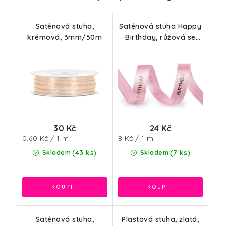
Saténová stuha,
Saténová stuha Happy
krémová, 3mm/50m
Birthday, růžová se
zlatým potiskem,
16mm/3m
30 Kč
24 Kč
Měrná
Měrná
0,60 Kč / 1 m
8 Kč / 1 m
cena:
cena:
(43 ks)
(7 ks)
Skladem
Skladem
Saténová stuha,
Plastová stuha, zlatá,