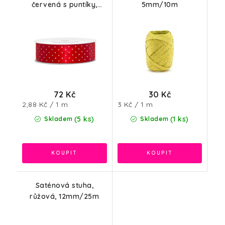
červená s puntíky,
5mm/10m
25mm/25m
72 Kč
30 Kč
Měrná
Měrná
2,88 Kč / 1 m
3 Kč / 1 m
cena:
cena:
(5 ks)
(1 ks)
Skladem
Skladem
Saténová stuha,
růžová, 12mm/25m