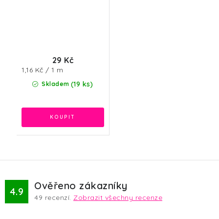
29 Kč
Měrná
1,16 Kč / 1 m
cena:
(19 ks)
Skladem
Ověřeno zákazníky
4.9
49
recenzí.
Zobrazit všechny recenze