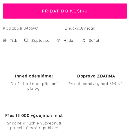
PŘIDAT DO KOŠÍKU
Kód zboží:
3466401
Značka:
Amscan
Tisk
Zeptat se
Hlídat
Sdílet
Ihned odesíláme!
Doprava ZDARMA
Do 24 hodin od připsání
Pro objednávky nad 699 Kč!
platby!
Přes 13 000 výdejních míst
Snadné a rychlé vyzvednutí
po celé České republice!