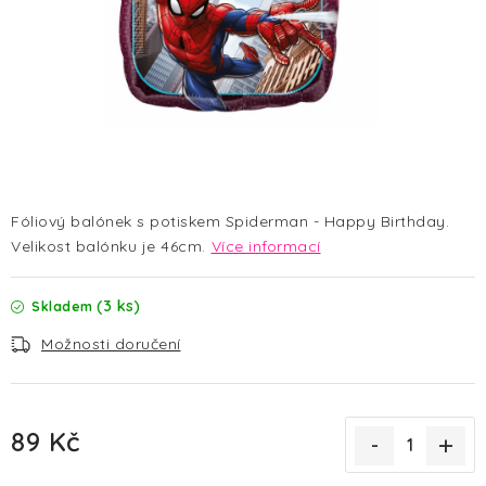
HALLOWEEN
SILVESTR
VÁNOCE
Kontakt
O nás
Doprava a platba
Vrácení zboží a reklamace
Blog
Fóliový balónek s potiskem Spiderman - Happy Birthday.
Hodnocení obchodu
Velikost balónku je 46cm.
Více informací
(3 ks)
Skladem
Možnosti doručení
89 Kč
Měrná cena: