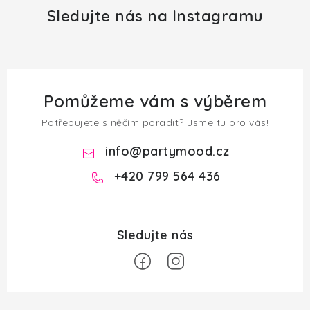
Sledujte nás na Instagramu
Pomůžeme vám s výběrem
Potřebujete s něčím poradit? Jsme tu pro vás!
info
@
partymood.cz
+420 799 564 436
Z