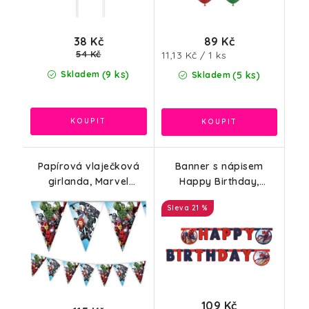
89 Kč
38 Kč
Měrná
54 Kč
11,13 Kč / 1 ks
cena:
(9 ks)
Skladem
(5 ks)
Skladem
Papírová vlaječková
Banner s nápisem
girlanda, Marvel
Happy Birthday,
Avengers, 230cm
Spiderman
21 %
109 Kč