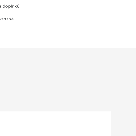
a doplňků
 krásné