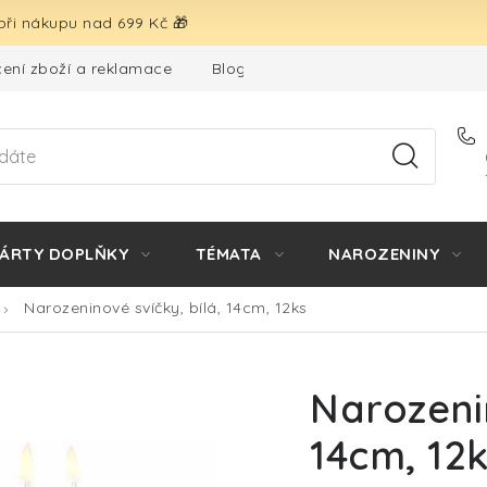
ři nákupu nad 699 Kč 🎁
ení zboží a reklamace
Blog
Hodnocení obchodu
ÁRTY DOPLŇKY
TÉMATA
NAROZENINY
Narozeninové svíčky, bílá, 14cm, 12ks
Narozenin
14cm, 12