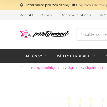
Přejít
🚚 Doprava zdarma p
na
obsah
Kontakt
O nás
Doprava a platba
Vrác
BALÓNKY
PÁRTY DEKORACE
P
Domů
Párty doplňky
Svíčky
Svíčky na dort