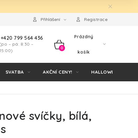
Přihlášení
Registrace
Prázdný
+420 799 564 436
(po – pá: 8:30 –
NÁKUPNÍ
15:00)
košík
KOŠÍK
SVATBA
AKČNÍ CENY!
HALLOWEEN
ové svíčky, bílá,
ks