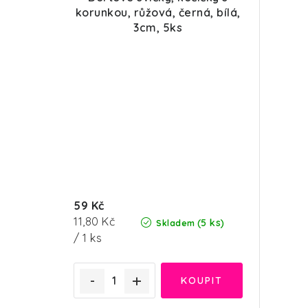
korunkou, růžová, černá, bílá,
3cm, 5ks
59 Kč
Měrná
11,80 Kč
(5 ks)
Skladem
cena:
/ 1 ks