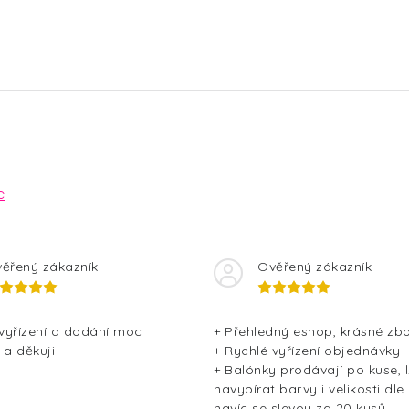
e
ěřený zákazník
Ověřený zákazník
 vyřízení a dodání moc
+ Přehledný eshop, krásné zbo
 a děkuji
+ Rychlé vyřízení objednávky
+ Balónky prodávají po kuse, l
navybírat barvy i velikosti dle
navíc se slevou za 20 kusů