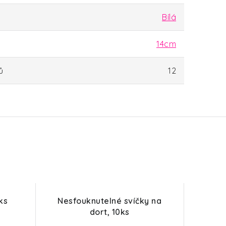
Bílá
14cm
ů
12
ks
Nesfouknutelné svíčky na
dort, 10ks