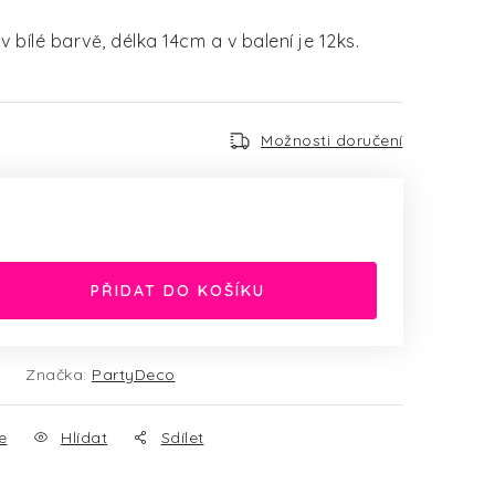
 bílé barvě, délka 14cm a v balení je 12ks.
Možnosti doručení
PŘIDAT DO KOŠÍKU
Značka:
PartyDeco
e
Hlídat
Sdílet