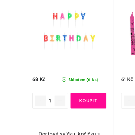
68 Kč
61 Kč
(6 ks)
Skladem
Dortové svíčky, kočičky s