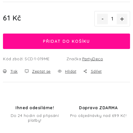
61 Kč
Měrná cena:
PŘIDAT DO KOŠÍKU
Kód zboží:
SCD-1-019ME
Značka:
PartyDeco
Tisk
Zeptat se
Hlídat
Sdílet
Ihned odesíláme!
Doprava ZDARMA
Do 24 hodin od připsání
Pro objednávky nad 699 Kč!
platby!