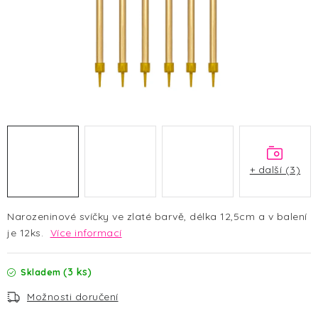
HALLOWEEN
SILVESTR
VÁNOCE
Kontakt
O nás
Doprava a platba
Vrácení zboží a reklamace
Blog
Hodnocení obchodu
+ další (3)
Narozeninové svíčky ve zlaté barvě, délka 12,5cm a v balení
je 12ks.
Více informací
(3 ks)
Skladem
Možnosti doručení