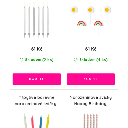
61 Kč
61 Kč
(2 ks)
(4 ks)
Skladem
Skladem
Třpytivé barevné
Narozeninové svíčky
narozeninové svíčky ,
Happy Birthday,
6cm, 12ks
růžové zlato 8cm, 16ks