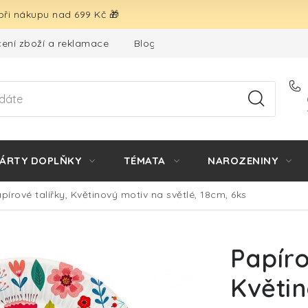
ři nákupu nad 699 Kč 🎁
ení zboží a reklamace
Blog
Hodnocení obchodu
ÁRTY DOPLŇKY
TÉMATA
NAROZENINY
pírové talířky, Květinový motiv na světlé, 18cm, 6ks
Papíro
Květin