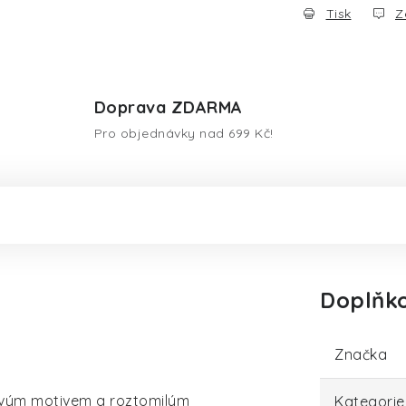
Tisk
Z
Doprava ZDARMA
Pro objednávky nad 699 Kč!
Doplňk
Značka
ovým motivem a roztomilým
Kategorie