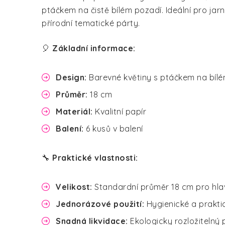
ptáčkem na čistě bílém pozadí. Ideální pro jar
přírodní tematické párty.
🎈
Základní informace:
Design:
Barevné květiny s ptáčkem na bíl
Průměr:
18 cm
Materiál:
Kvalitní papír
Balení:
6 kusů v balení
🔧
Praktické vlastnosti:
Velikost:
Standardní průměr 18 cm pro hlav
Jednorázové použití:
Hygienické a prakti
Snadná likvidace:
Ekologicky rozložitelný 