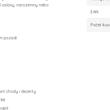
ní oslavy, narozeniny nebo
EAN
Počet kus
ém pozadí
ní chody i dezerty
cké
papír