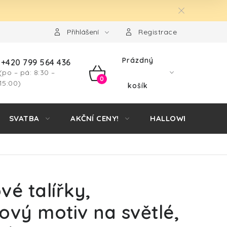
Přihlášení
Registrace
Prázdný
+420 799 564 436
(po – pá: 8:30 –
NÁKUPNÍ
15:00)
košík
KOŠÍK
SVATBA
AKČNÍ CENY!
HALLOWEEN
vé talířky,
ový motiv na světlé,