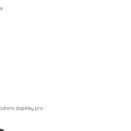
my
rodními doplňky pro
🐦