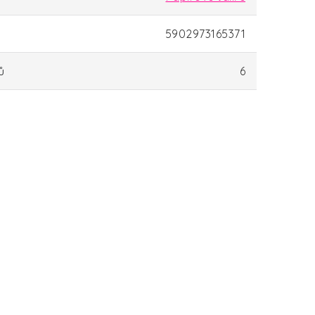
5902973165371
ů
6