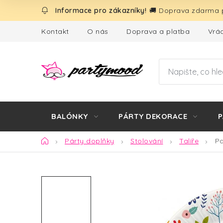
Přejít
🚚 Doprava zdarma p
na
obsah
Kontakt
O nás
Doprava a platba
Vrác
BALÓNKY
PÁRTY DEKORACE
P
Domů
Párty doplňky
Stolování
Talíře
Pa