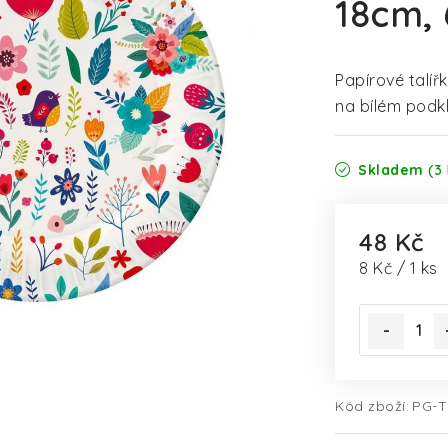
18cm, 
Papírové talí
na bílém podkl
Skladem
(3 
48 Kč
Měrná cena
8 Kč / 1 ks
Kód zboží:
PG-T