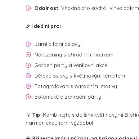
Odolnost:
Vhodné pro suché i vlhké pokr
🎉
Ideální pro:
Jarní a letní oslavy
Narozeniny s přírodním motivem
Garden party a venkovní akce
Dětské oslavy s květinovým tématem
Fotografování s přírodními motivy
Botanické a zahradní párty
💡
Tip:
Kombinujte s dalšími květinovými či pří
harmonickou jarní výzdobu!
🌺
Přineste krásu přírody na každou oslavu!