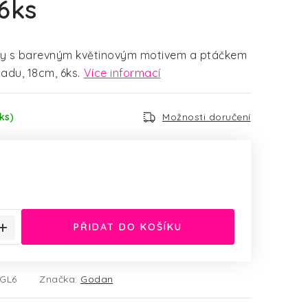
6ks
řky s barevným květinovým motivem a ptáčkem
adu, 18cm, 6ks.
Více informací
ks)
Možnosti doručení
:
PŘIDAT DO KOŠÍKU
GL6
Značka:
Godan