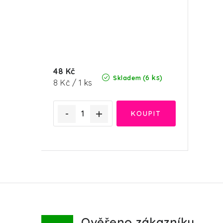
48 Kč
(6 ks)
Skladem
Měrná
8 Kč / 1 ks
cena:
Ověřeno zákazníky