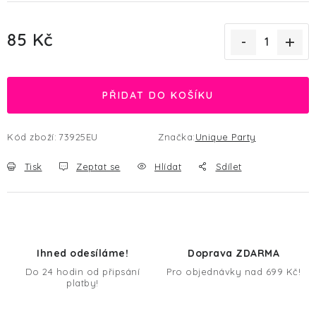
85 Kč
Měrná cena:
PŘIDAT DO KOŠÍKU
Kód zboží:
73925EU
Značka:
Unique Party
Tisk
Zeptat se
Hlídat
Sdílet
Ihned odesíláme!
Doprava ZDARMA
Do 24 hodin od připsání
Pro objednávky nad 699 Kč!
platby!