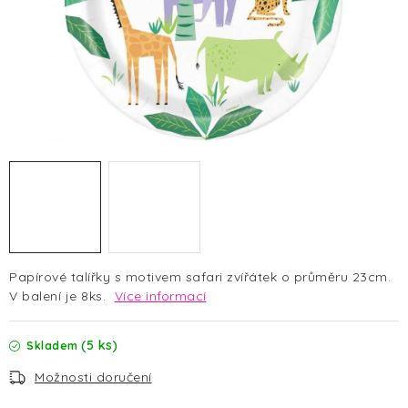
HALLOWEEN
SILVESTR
VÁNOCE
Kontakt
O nás
Doprava a platba
Vrácení zboží a reklamace
Blog
Hodnocení obchodu
Papírové talířky s motivem safari zvířátek o průměru 23cm.
V balení je 8ks.
Více informací
(5 ks)
Skladem
Možnosti doručení