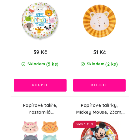
obalu
39 Kč
51 Kč
(5 ks)
(2 ks)
Skladem
Skladem
Papírové talíře,
Papírové talířky,
roztomilá
Mickey Mouse, 23cm,
koťátka,20,5x15cm, 6ks
8ks
11 %