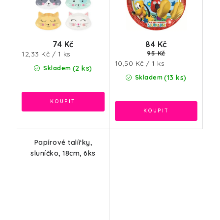
74 Kč
84 Kč
Měrná
95 Kč
12,33 Kč / 1 ks
Měrná
10,50 Kč / 1 ks
cena:
(2 ks)
Skladem
cena:
(13 ks)
Skladem
Papírové talířky,
sluníčko, 18cm, 6ks