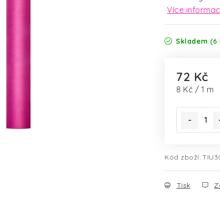
Více informac
Skladem
(6 
72 Kč
Měrná cena
8 Kč / 1 m
Kód zboží:
TIU3
Tisk
Z