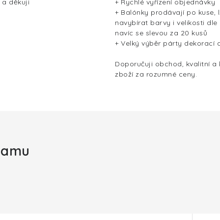
 a děkuji
+ Rychlé vyřízení objednávky
+ Balónky prodávají po kuse, l
navybírat barvy i velikosti dle
navíc se slevou za 20 kusů
+ Velký výběr párty dekorací 
Doporučuji obchod, kvalitní a
zboží za rozumné ceny.
gramu