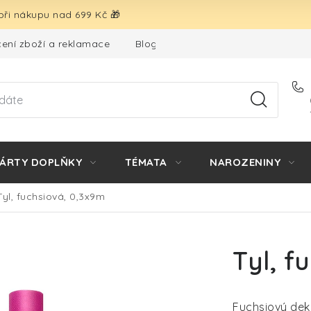
ři nákupu nad 699 Kč 🎁
ení zboží a reklamace
Blog
Hodnocení obchodu
ÁRTY DOPLŇKY
TÉMATA
NAROZENINY
Tyl, fuchsiová, 0,3x9m
Tyl, f
Fuchsiový deko