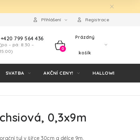
Přihlášení
Registrace
Prázdný
+420 799 564 436
(po – pá: 8:30 –
NÁKUPNÍ
15:00)
košík
KOŠÍK
SVATBA
AKČNÍ CENY!
HALLOWEEN
uchsiová, 0,3x9m
rační tyl v šířce 30cm a délce 9m.