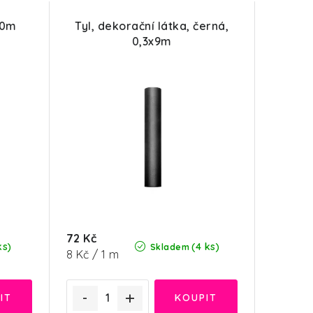
20m
Tyl, dekorační látka, černá,
0,3x9m
72 Kč
ks)
(4 ks)
Skladem
Měrná
8 Kč / 1 m
cena: