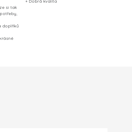
+ Dobrá kvalita
ze si tak
 potřeby,
a doplňků
 krásné