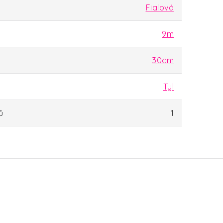
Fialová
9m
30cm
Tyl
ů
1