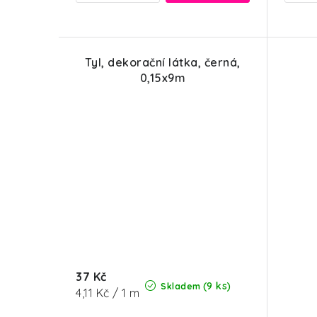
Tyl, dekorační látka, černá,
0,15x9m
37 Kč
(9 ks)
Skladem
Měrná
4,11 Kč / 1 m
cena: