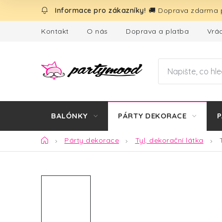
Přejít
🚚 Doprava zdarma p
na
obsah
Kontakt
O nás
Doprava a platba
Vrác
BALÓNKY
PÁRTY DEKORACE
P
Domů
Párty dekorace
Tyl, dekorační látka