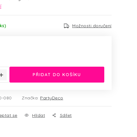
í
ks)
Možnosti doručení
:
PŘIDAT DO KOŠÍKU
0-080
Značka:
PartyDeco
eptat se
Hlídat
Sdílet