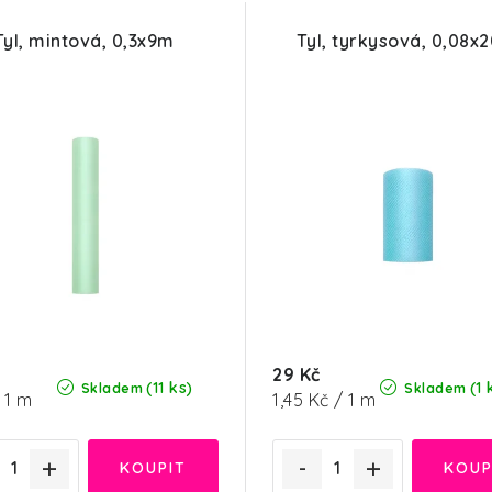
Tyl, mintová, 0,3x9m
Tyl, tyrkysová, 0,08x
29 Kč
(11 ks)
(1 
Skladem
Skladem
á
Měrná
 1 m
1,45 Kč / 1 m
cena: