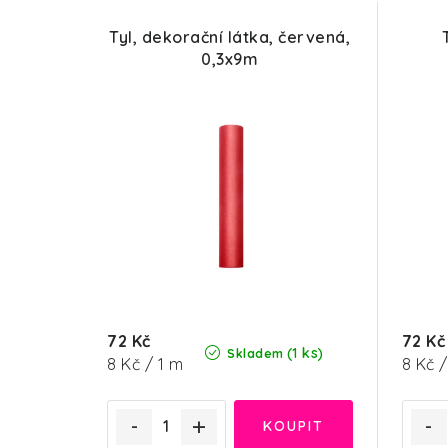
Tyl, dekorační látka, červená,
0,3x9m
72 Kč
72 Kč
(1 ks)
Skladem
Měrná
Měrn
8 Kč / 1 m
8 Kč /
cena:
cena: