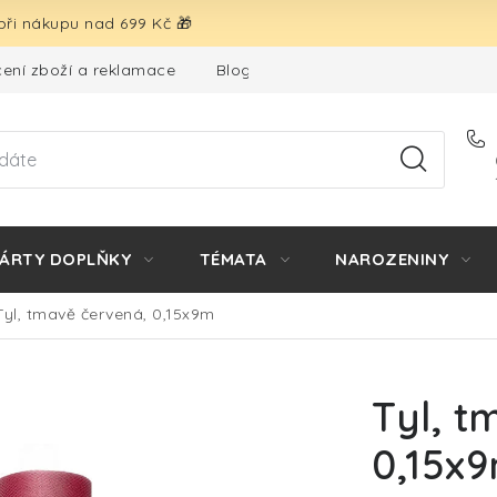
ři nákupu nad 699 Kč 🎁
ení zboží a reklamace
Blog
Hodnocení obchodu
ÁRTY DOPLŇKY
TÉMATA
NAROZENINY
Tyl, tmavě červená, 0,15x9m
Tyl, t
0,15x