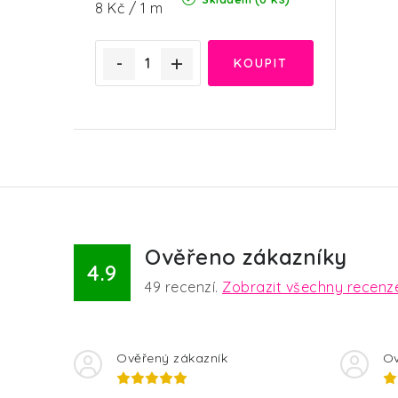
Měrná
8 Kč / 1 m
cena:
Ověřeno zákazníky
4.9
49
recenzí.
Zobrazit všechny recenz
Ověřený zákazník
Ov