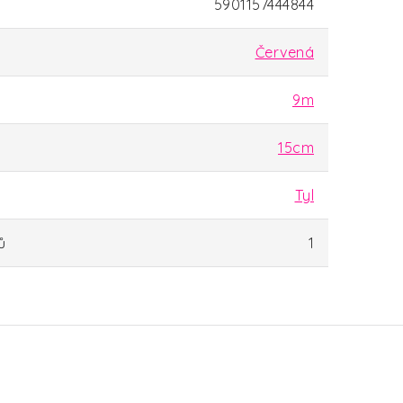
5901157444844
Červená
9m
15cm
Tyl
ů
1