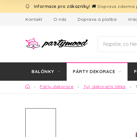
Přejít
🚚 Doprava zdarma p
na
obsah
Kontakt
O nás
Doprava a platba
Vrác
BALÓNKY
PÁRTY DEKORACE
P
Domů
Párty dekorace
Tyl, dekorační látka