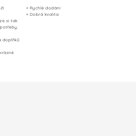
ží
+ Rychlé dodání
+ Dobrá kvalita
ze si tak
 potřeby,
a doplňků
 krásné