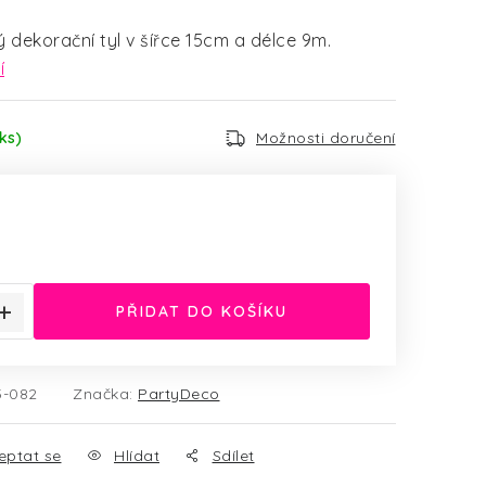
dekorační tyl v šířce 15cm a délce 9m.
í
ks)
Možnosti doručení
:
m
PŘIDAT DO KOŠÍKU
5-082
Značka:
PartyDeco
eptat se
Hlídat
Sdílet