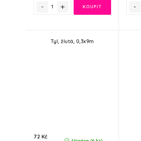
Tyl, žlutá, 0,3x9m
72 Kč
(6 ks)
Skladem