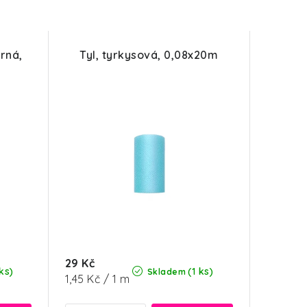
erná,
Tyl, tyrkysová, 0,08x20m
29 Kč
ks)
(1 ks)
Skladem
Měrná
1,45 Kč / 1 m
cena: