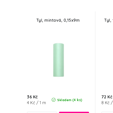
Tyl, mintová, 0,15x9m
Tyl,
36 Kč
72 Kč
(4 ks)
Skladem
Měrná
Měrn
4 Kč / 1 m
8 Kč /
cena:
cena: