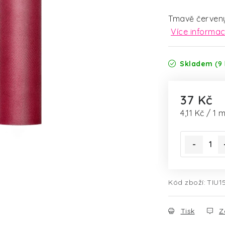
Tmavě červený 
Více informac
Skladem
(9 
37 Kč
Měrná cena
4,11 Kč / 1 
Kód zboží:
TIU1
Tisk
Z