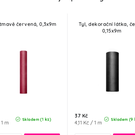
 tmavě červená, 0,3x9m
Tyl, dekorační látka, č
0,15x9m
37 Kč
(1 ks)
(9 
Skladem
Skladem
á
Měrná
 1 m
4,11 Kč / 1 m
cena: