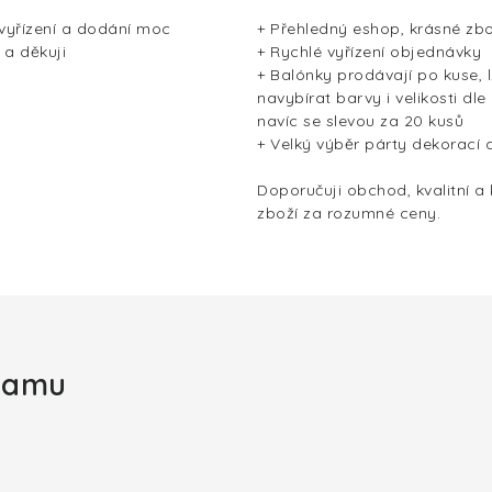
 vyřízení a dodání moc
+ Přehledný eshop, krásné zbo
 a děkuji
+ Rychlé vyřízení objednávky
+ Balónky prodávají po kuse, l
navybírat barvy i velikosti dle
navíc se slevou za 20 kusů
+ Velký výběr párty dekorací 
Doporučuji obchod, kvalitní a
zboží za rozumné ceny.
gramu