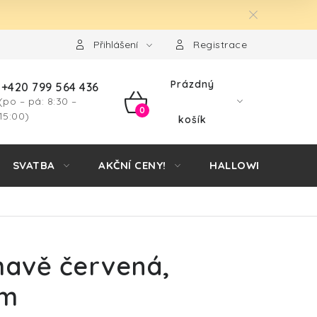
Přihlášení
Registrace
Prázdný
+420 799 564 436
(po – pá: 8:30 –
NÁKUPNÍ
15:00)
košík
KOŠÍK
SVATBA
AKČNÍ CENY!
HALLOWEEN
mavě červená,
9m