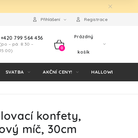
Přihlášení
Registrace
Prázdný
+420 799 564 436
(po – pá: 8:30 –
NÁKUPNÍ
15:00)
košík
KOŠÍK
SVATBA
AKČNÍ CENY!
HALLOWEEN
lovací konfety,
lový míč, 30cm