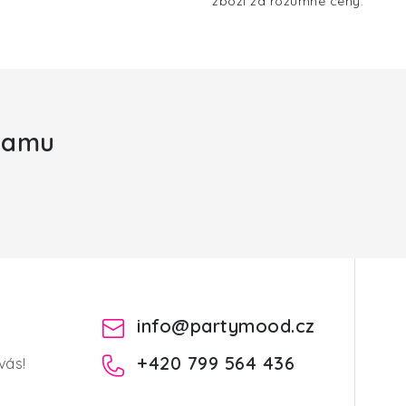
zboží za rozumné ceny.
gramu
info
@
partymood.cz
+420 799 564 436
vás!