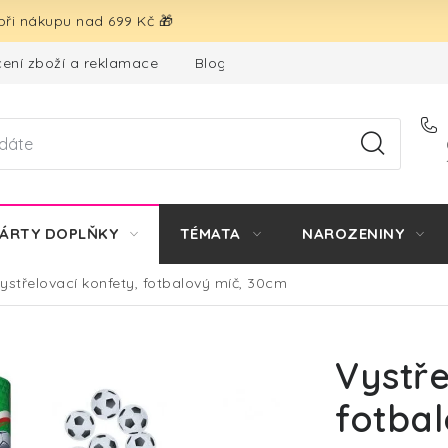
ři nákupu nad 699 Kč 🎁
ení zboží a reklamace
Blog
Hodnocení obchodu
ÁRTY DOPLŇKY
TÉMATA
NAROZENINY
ystřelovací konfety, fotbalový míč, 30cm
Vystře
fotba