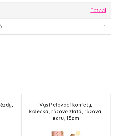
Fotbal
ů
1
vězdy,
Vystřelovací konfety,
kolečka, růžově zlatá, růžová,
ecru, 15cm