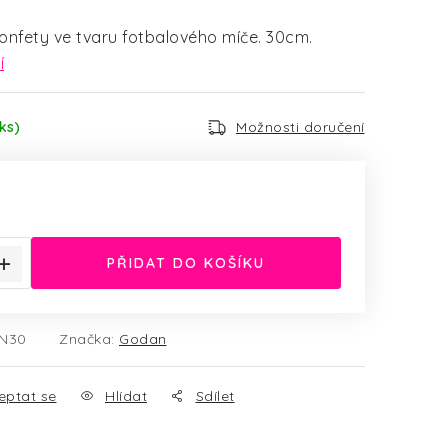
onfety ve tvaru fotbalového míče. 30cm.
í
ks)
Možnosti doručení
:
PŘIDAT DO KOŠÍKU
N30
Značka:
Godan
eptat se
Hlídat
Sdílet