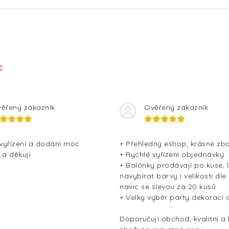
e
ěřený zákazník
Ověřený zákazník
 vyřízení a dodání moc
+ Přehledný eshop, krásné zbo
 a děkuji
+ Rychlé vyřízení objednávky
+ Balónky prodávají po kuse, l
navybírat barvy i velikosti dle
navíc se slevou za 20 kusů
+ Velký výběr párty dekorací 
Doporučuji obchod, kvalitní a