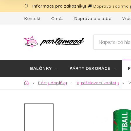
Přejít
🚚 Doprava zdarma p
na
obsah
Kontakt
O nás
Doprava a platba
Vrác
BALÓNKY
PÁRTY DEKORACE
P
Domů
Párty doplňky
Vystřelovací konfety
V