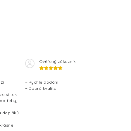
Ověřený zákazník
ží
+ Rychlé dodání
+ Dobrá kvalita
ze si tak
 potřeby,
a doplňků
 krásné