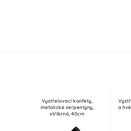
Vystřelovací konfety,
Vystř
metalické serpentýny,
a hvě
stříbrná, 40cm