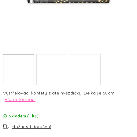
HALLOWEEN
SILVESTR
VÁNOCE
Kontakt
O nás
Doprava a platba
Vrácení zboží a reklamace
Blog
Hodnocení obchodu
Vystřelovací konfety zlaté hvězdičky. Délka je 60cm.
Více informací
(1 ks)
Skladem
Možnosti doručení