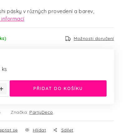
hi pásky v různých provedení a barev,
 informací
ks)
Možnosti doručení
:
1 ks
PŘIDAT DO KOŠÍKU
5
Značka:
PartyDeco
eptat se
Hlídat
Sdílet