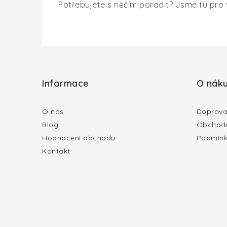
Potřebujete s něčím poradit? Jsme tu pro 
Z
á
Informace
O nák
p
a
O nás
Doprava
Blog
Obchodn
t
Hodnocení obchodu
Podmínk
í
Kontakt