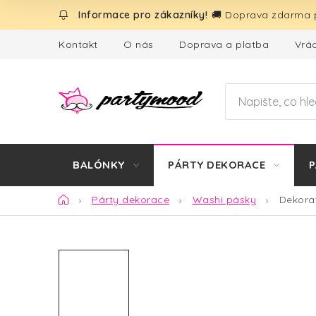
Přejít
🚚 Doprava zdarma p
na
obsah
Kontakt
O nás
Doprava a platba
Vrác
BALÓNKY
PÁRTY DEKORACE
P
Domů
Párty dekorace
Washi pásky
Dekorat