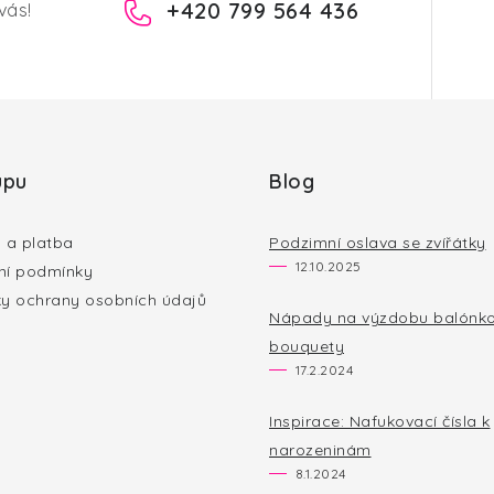
+420 799 564 436
vás!
upu
Blog
 a platba
Podzimní oslava se zvířátky
12.10.2025
í podmínky
y ochrany osobních údajů
Nápady na výzdobu balónk
bouquety
17.2.2024
Inspirace: Nafukovací čísla k
narozeninám
8.1.2024