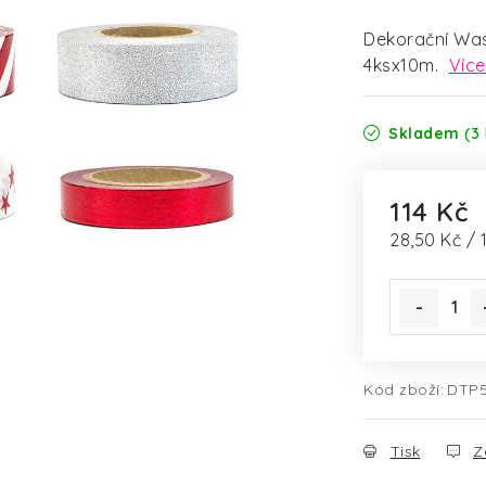
Dekorační Was
4ksx10m.
Více
Skladem
(3 
114 Kč
Měrná cena
28,50 Kč / 
Kód zboží:
DTP
Tisk
Z