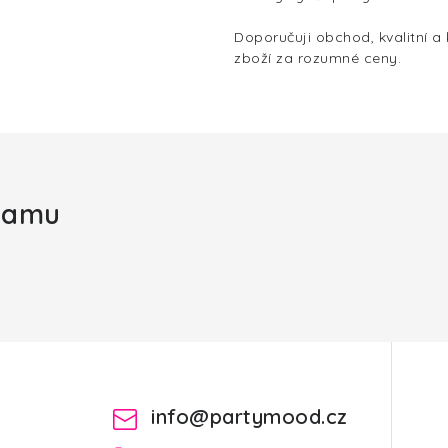
Doporučuji obchod, kvalitní a
zboží za rozumné ceny.
gramu
info
@
partymood.cz