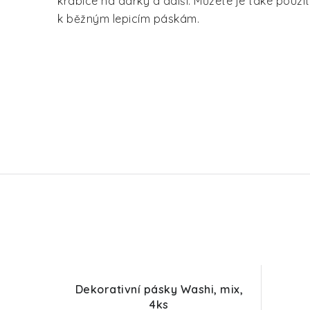
krabice na dárky a další. Můžete je také použít 
k běžným lepicím páskám.
Dekorativní pásky Washi, mix,
4ks