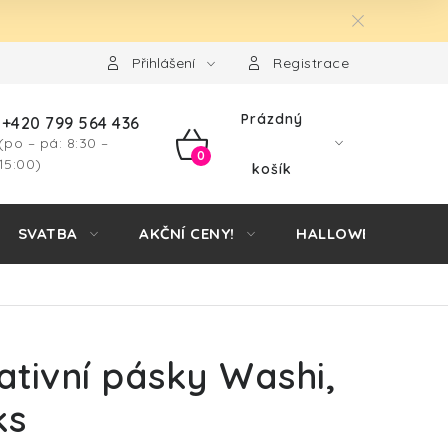
Přihlášení
Registrace
Prázdný
+420 799 564 436
(po – pá: 8:30 –
NÁKUPNÍ
15:00)
košík
KOŠÍK
SVATBA
AKČNÍ CENY!
HALLOWEEN
tivní pásky Washi,
ks