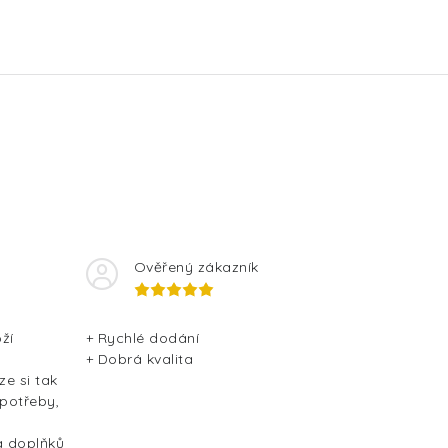
Ověřený zákazník
ží
+ Rychlé dodání
+ Dobrá kvalita
ze si tak
 potřeby,
a doplňků