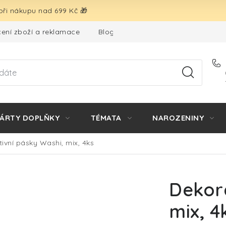
ři nákupu nad 699 Kč 🎁
ení zboží a reklamace
Blog
Hodnocení obchodu
ÁRTY DOPLŇKY
TÉMATA
NAROZENINY
ivní pásky Washi, mix, 4ks
Dekora
mix, 4