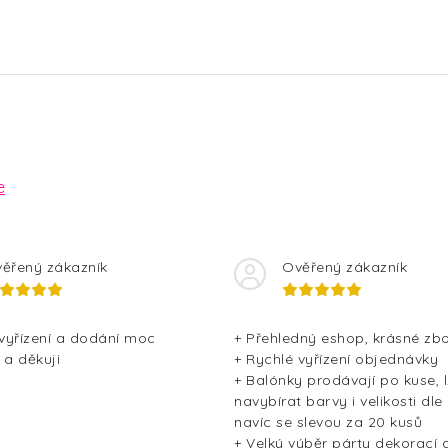
e
ěřený zákazník
Ověřený zákazník
 vyřízení a dodání moc
+ Přehledný eshop, krásné zbo
 a děkuji
+ Rychlé vyřízení objednávky
+ Balónky prodávají po kuse, l
navybírat barvy i velikosti dle
navíc se slevou za 20 kusů
+ Velký výběr párty dekorací 