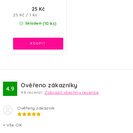
25 Kč
Měrná
25 Kč / 1 ks
cena:
(10 ks)
Skladem
Ověřeno zákazníky
4.9
49
recenzí.
Zobrazit všechny recenze
Ověřený zákazník
+ Vše OK