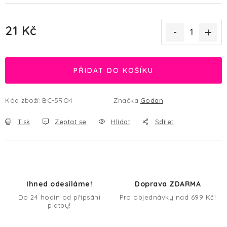
21 Kč
Měrná cena:
PŘIDAT DO KOŠÍKU
Kód zboží:
BC-5RO4
Značka:
Godan
Tisk
Zeptat se
Hlídat
Sdílet
Ihned odesíláme!
Doprava ZDARMA
Do 24 hodin od připsání
Pro objednávky nad 699 Kč!
platby!