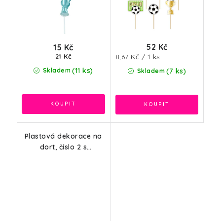
52 Kč
15 Kč
Měrná
21 Kč
8,67 Kč / 1 ks
cena:
(11 ks)
Skladem
(7 ks)
Skladem
Plastová dekorace na
dort, číslo 2 s
korunkou, zlatá, 11cm