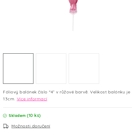
HALLOWEEN
SILVESTR
VÁNOCE
Kontakt
O nás
Doprava a platba
Vrácení zboží a reklamace
Blog
Hodnocení obchodu
Fóliový balónek číslo “4” v růžové barvě. Velikost balónku je
13cm.
Více informací
(10 ks)
Skladem
Možnosti doručení