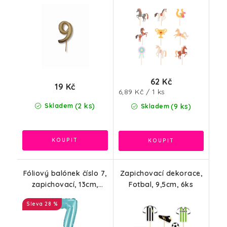
9ks
62 Kč
19 Kč
Měrná
6,89 Kč / 1 ks
cena:
(2 ks)
Skladem
(9 ks)
Skladem
Fóliový balónek číslo 7,
Zapichovací dekorace,
zapichovací, 13cm,
Fotbal, 9,5cm, 6ks
světle modrá
28 %