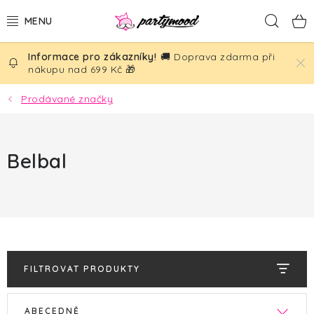
Přejít
Hled
na
obsah
🚚 Doprava zdarma při
BALÓNKY
nákupu nad 699 Kč 🎁
PÁRTY DEKORACE
Prodávané značky
PÁRTY DOPLŇKY
Belbal
TÉMATA
NAROZENINY
SVATBA
FILTROVAT PRODUKTY
AKČNÍ CENY!
V
Ř
ABECEDNĚ