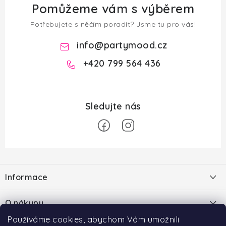
Pomůžeme vám s výběrem
Potřebujete s něčím poradit? Jsme tu pro vás!
info
@
partymood.cz
+420 799 564 436
Z
á
Informace
p
a
O nás
O nákupu
t
Blog
Používáme cookies, abychom Vám umožnili
í
Doprava a platba
Hodnocení obchodu