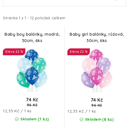
HALLOWEEN
ý
a
p
z
SILVESTR
i
e
Stránka
1
z
1
-
12
položek celkem
s
n
VÁNOCE
p
í
Baby boy balónky, modrá,
Baby girl balónky, růžová,
30cm, 6ks
30cm, 6ks
r
p
Kontakt
O nás
Doprava a platba
o
r
22 %
22 %
Vrácení zboží a reklamace
Blog
d
o
Hodnocení obchodu
u
d
k
u
t
k
ů
t
ů
74 Kč
74 Kč
96 Kč
96 Kč
Měrná
Měrná
12,33 Kč / 1 ks
12,33 Kč / 1 ks
cena:
cena:
(7 ks)
(8 ks)
Skladem
Skladem