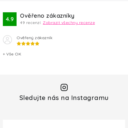
á
d
Ověřeno zákazníky
a
4.9
49
recenzí.
Zobrazit všechny recenze
c
í
Ověřený zákazník
p
r
v
+ Vše OK
k
y
v
ý
p
Sledujte nás na Instagramu
i
s
u