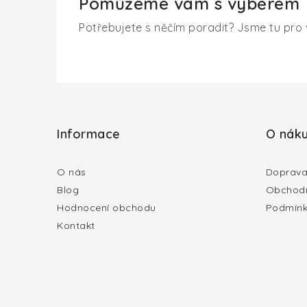
Pomůžeme vám s výběrem
Potřebujete s něčím poradit? Jsme tu pro 
Z
á
Informace
O nák
p
a
O nás
Doprava
Blog
Obchodn
t
Hodnocení obchodu
Podmínk
í
Kontakt