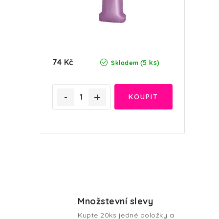
r
o
o
d
d
u
74 Kč
(5 ks)
u
Skladem
k
k
t
t
ů
ů
O
v
Množstevní slevy
l
Kupte 20ks jedné položky a