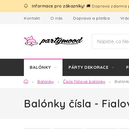
Přejít
🚚 Doprava zdarma p
na
obsah
Kontakt
O nás
Doprava a platba
Vrác
BALÓNKY
PÁRTY DEKORACE
P
Domů
Balónky
Čísla fóliové balónky
Balónky
Balónky čísla - Fial