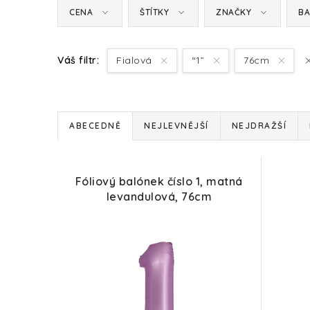
CENA
ŠTÍTKY
ZNAČKY
BA
Váš filtr:
Fialová
“1”
76cm
Ř
ABECEDNĚ
NEJLEVNĚJŠÍ
NEJDRAŽŠÍ
a
V
z
Fóliový balónek číslo 1, matná
ý
e
levandulová, 76cm
p
n
i
í
s
p
p
r