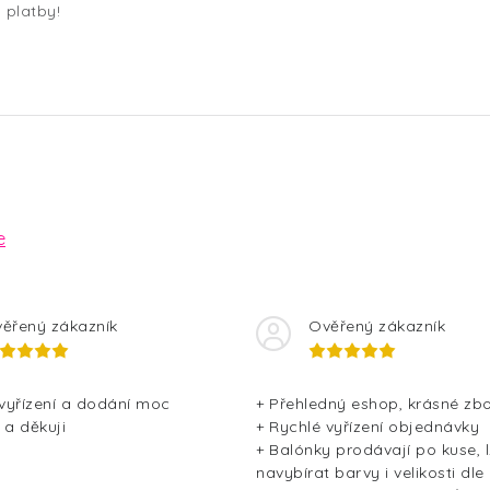
platby!
e
ěřený zákazník
Ověřený zákazník
 vyřízení a dodání moc
+ Přehledný eshop, krásné zbo
 a děkuji
+ Rychlé vyřízení objednávky
+ Balónky prodávají po kuse, l
navybírat barvy i velikosti dle