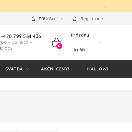
Přihlášení
Registrace
Prázdný
+420 799 564 436
(po – pá: 8:30 –
NÁKUPNÍ
15:00)
košík
KOŠÍK
SVATBA
AKČNÍ CENY!
HALLOWEEN