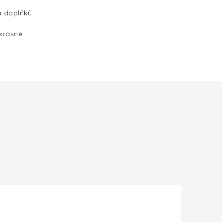
a doplňků
 krásné