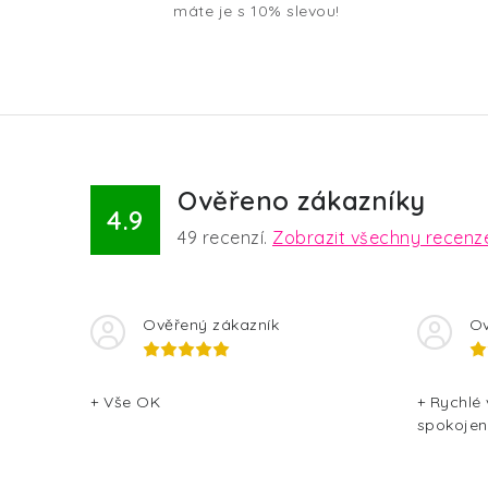
á
máte je s 10% slevou!
d
a
c
í
p
Ověřeno zákazníky
r
4.9
49
recenzí.
Zobrazit všechny recenz
v
k
y
Ověřený zákazník
Ov
v
ý
+ Vše OK
+ Rychlé
spokojen
p
i