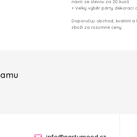
navíc se slevou za 20 kusů
+ Velký výběr párty dekorací 
Doporučuji obchod, kvalitní a
zboží za rozumné ceny.
gramu
info
@
partymood.cz