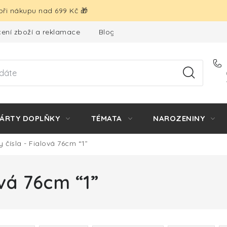
ři nákupu nad 699 Kč 🎁
ení zboží a reklamace
Blog
Hodnocení obchodu
ÁRTY DOPLŇKY
TÉMATA
NAROZENINY
 čísla - Fialová 76cm “1”
ová 76cm “1”