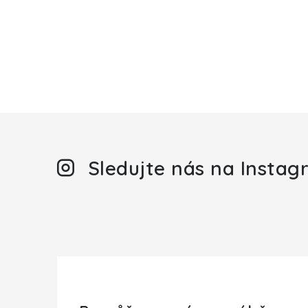
s
u
Sledujte nás na Insta