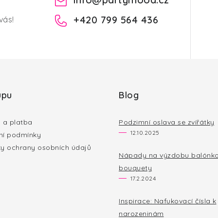
+420 799 564 436
vás!
upu
Blog
 a platba
Podzimní oslava se zvířátky
12.10.2025
í podmínky
y ochrany osobních údajů
Nápady na výzdobu balónk
bouquety
17.2.2024
Inspirace: Nafukovací čísla k
narozeninám