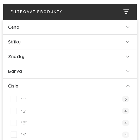
HALLOWEEN
FILTROVAT PRODUKTY
SILVESTR
Cena
VÁNOCE
Štítky
Kontakt
O nás
Doprava a platba
Značky
Vrácení zboží a reklamace
Blog
Hodnocení obchodu
Barva
Číslo
“1”
3
“2”
4
“3”
4
“4”
4