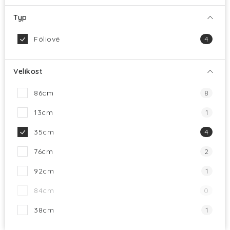
Typ
Fóliové
4
Velikost
86cm
8
13cm
1
35cm
4
76cm
2
92cm
1
84cm
0
38cm
1