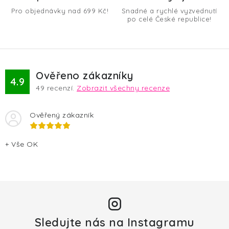
v
Pro objednávky nad 699 Kč!
Snadné a rychlé vyzvednutí
k
po celé České republice!
y
v
ý
p
Ověřeno zákazníky
4.9
i
49
recenzí.
Zobrazit všechny recenze
s
u
Ověřený zákazník
+ Vše OK
Sledujte nás na Instagramu