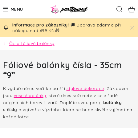
Přejít
Hled
na
obsah
🚚 Doprava zdarma při
BALÓNKY
nákupu nad 699 Kč 🎁
PÁRTY DEKORACE
Čísla fóliové balónky
PÁRTY DOPLŇKY
Fóliové balónky čísla - 35cm
“9”
TÉMATA
K vydařenému večírku patří i
stylové dekorace
. Základem
NAROZENINY
jsou
veselé balónky
, které dnes seženete v celé řadě
originálních barev i tvarů. Doplňte svou party
balónky
SVATBA
s čísly
a vytvořte výzdobu, která se bude skvěle vyjímat na
každé fotce.
AKČNÍ CENY!