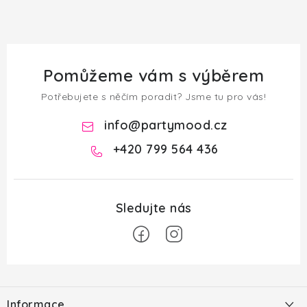
Pomůžeme vám s výběrem
Potřebujete s něčím poradit? Jsme tu pro vás!
info
@
partymood.cz
+420 799 564 436
Z
á
Informace