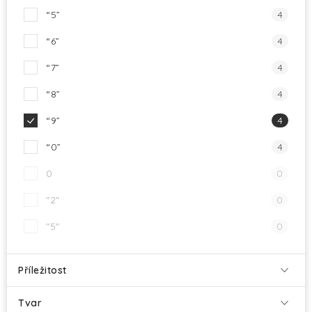
“5”
4
“6”
4
“7”
4
“8”
4
“9”
4
“0”
4
0
0
"2"
0
"5"
0
Příležitost
Tvar