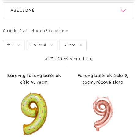
V
Ř
ABECEDNĚ
ý
a
p
z
i
e
Stránka
1
z
1
-
4
položek celkem
s
n
“9”
Fóliové
35cm
p
í
r
p
Zrušit všechny filtry
o
r
d
o
Barevný fóliový balónek
Fóliový balónek číslo 9,
u
d
číslo 9, 78cm
35cm, růžové zlato
k
u
t
k
ů
t
ů