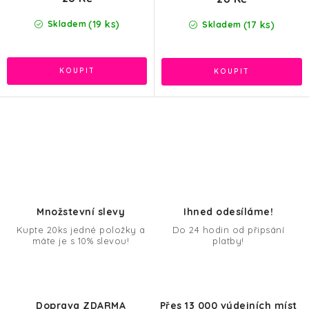
(19 ks)
(17 ks)
Skladem
Skladem
O
v
l
á
d
Množstevní slevy
Ihned odesíláme!
a
Kupte 20ks jedné položky a
Do 24 hodin od připsání
máte je s 10% slevou!
platby!
c
í
p
r
Doprava ZDARMA
Přes 13 000 výdejních míst