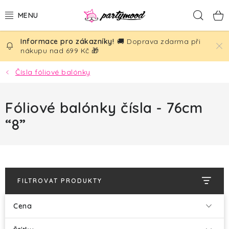
Přejít
Hled
na
obsah
🚚 Doprava zdarma při
BALÓNKY
nákupu nad 699 Kč 🎁
PÁRTY DEKORACE
Čísla fóliové balónky
PÁRTY DOPLŇKY
Fóliové balónky čísla - 76cm
“8”
TÉMATA
NAROZENINY
SVATBA
FILTROVAT PRODUKTY
AKČNÍ CENY!
Cena