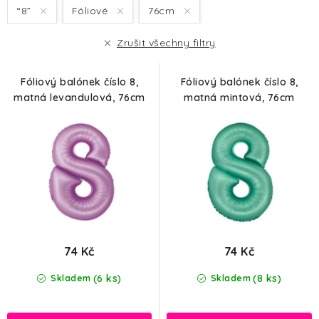
s
n
“8”
Fóliové
76cm
p
í
r
p
Zrušit všechny filtry
o
r
d
o
Fóliový balónek číslo 8,
Fóliový balónek číslo 8,
u
d
matná levandulová, 76cm
matná mintová, 76cm
k
u
t
k
ů
t
ů
74 Kč
74 Kč
(6 ks)
(8 ks)
Skladem
Skladem