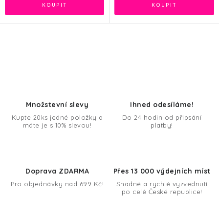
O
v
l
á
d
Množstevní slevy
Ihned odesíláme!
a
Kupte 20ks jedné položky a
Do 24 hodin od připsání
máte je s 10% slevou!
platby!
c
í
p
r
Doprava ZDARMA
Přes 13 000 výdejních míst
v
Pro objednávky nad 699 Kč!
Snadné a rychlé vyzvednutí
k
po celé České republice!
y
v