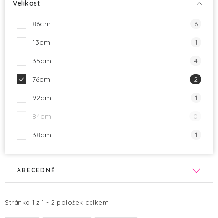
Velikost
86cm
6
13cm
1
35cm
4
76cm
2
92cm
1
84cm
0
38cm
1
V
Ř
ABECEDNĚ
ý
a
p
z
i
e
Stránka
1
z
1
-
2
položek celkem