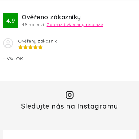
ý
p
Ověřeno zákazníky
4.9
i
49
recenzí.
Zobrazit všechny recenze
s
u
Ověřený zákazník
+ Vše OK
Sledujte nás na Instagramu