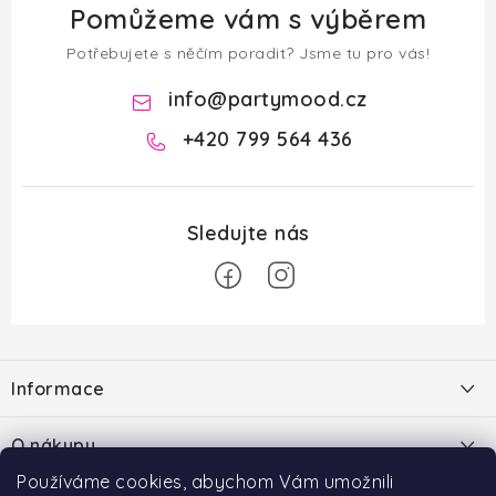
Pomůžeme vám s výběrem
Potřebujete s něčím poradit? Jsme tu pro vás!
info
@
partymood.cz
+420 799 564 436
Z
á
Informace
p
a
O nás
O nákupu
t
Blog
Používáme cookies, abychom Vám umožnili
í
Doprava a platba
Hodnocení obchodu