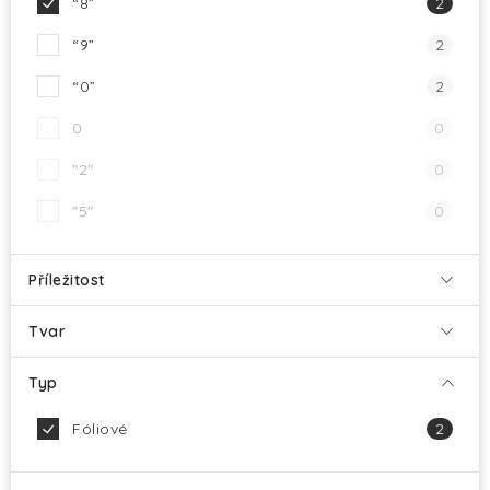
“8”
2
“9”
2
“0”
2
0
0
"2"
0
"5"
0
Příležitost
Tvar
Typ
Fóliové
2