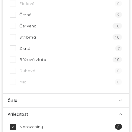
Fialová
0
Černá
9
Červená
10
Stříbrná
10
Zlatá
7
Růžové zlato
10
Duhová
0
Mix
0
Číslo
Příležitost
Narozeniny
8