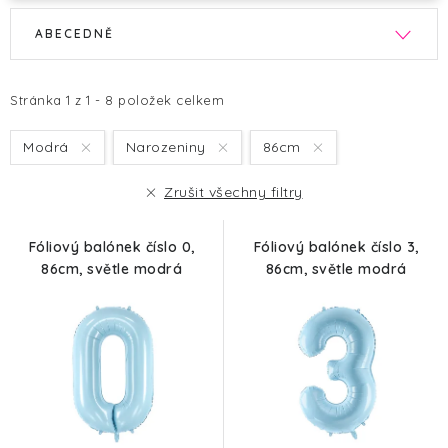
V
Ř
ABECEDNĚ
ý
a
p
z
i
e
Stránka
1
z
1
-
8
položek celkem
s
n
Modrá
Narozeniny
86cm
p
í
r
p
Zrušit všechny filtry
o
r
d
o
Fóliový balónek číslo 0,
Fóliový balónek číslo 3,
u
d
86cm, světle modrá
86cm, světle modrá
k
u
t
k
ů
t
ů