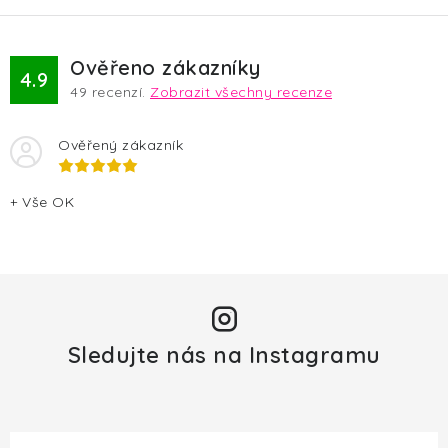
v
ý
p
Ověřeno zákazníky
4.9
i
49
recenzí.
Zobrazit všechny recenze
s
u
Ověřený zákazník
+ Vše OK
Sledujte nás na Instagramu