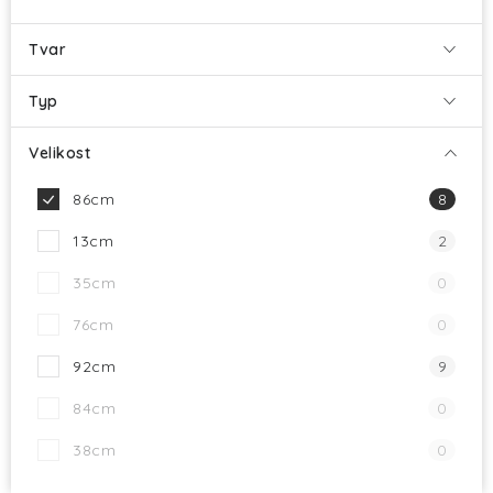
Tvar
Typ
Velikost
86cm
8
13cm
2
35cm
0
76cm
0
92cm
9
84cm
0
38cm
0