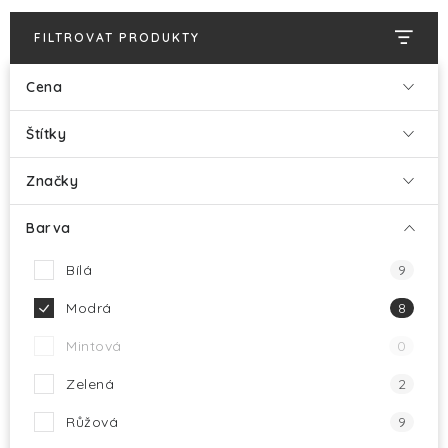
HALLOWEEN
FILTROVAT PRODUKTY
SILVESTR
Cena
VÁNOCE
Štítky
Kontakt
O nás
Doprava a platba
Značky
Vrácení zboží a reklamace
Blog
Hodnocení obchodu
Barva
Bílá
9
Modrá
8
Mintová
0
Zelená
2
Růžová
9