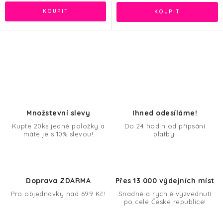
O
v
l
á
d
Množstevní slevy
Ihned odesíláme!
a
Kupte 20ks jedné položky a
Do 24 hodin od připsání
máte je s 10% slevou!
platby!
c
í
p
r
Doprava ZDARMA
Přes 13 000 výdejních míst
v
Pro objednávky nad 699 Kč!
Snadné a rychlé vyzvednutí
k
po celé České republice!
y