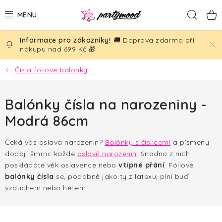
Přejít
Hled
na
obsah
🚚 Doprava zdarma při
BALÓNKY
nákupu nad 699 Kč 🎁
PÁRTY DEKORACE
Čísla fóliové balónky
PÁRTY DOPLŇKY
Balónky čísla na narozeniny -
Modrá 86cm
TÉMATA
Čeká vás oslava narozenin?
Balónky s číslicemi
a písmeny
NAROZENINY
dodají šmrnc každé
oslavě narozenin
. Snadno z nich
poskládáte věk oslavence nebo
vtipné přání
.
Fóliové
SVATBA
balónky čísla
se, podobně jako ty z latexu, plní buď
vzduchem nebo héliem.
AKČNÍ CENY!