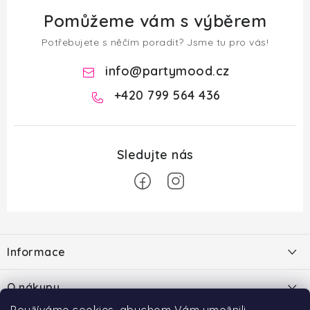
Pomůžeme vám s výběrem
Potřebujete s něčím poradit? Jsme tu pro vás!
info
@
partymood.cz
+420 799 564 436
Z
á
Informace
p
a
O nás
O nákupu
t
Blog