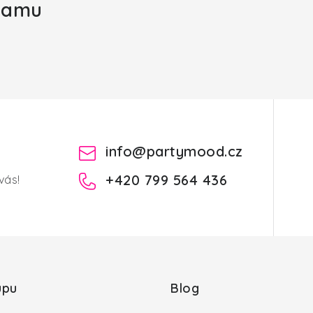
gramu
info
@
partymood.cz
+420 799 564 436
vás!
upu
Blog