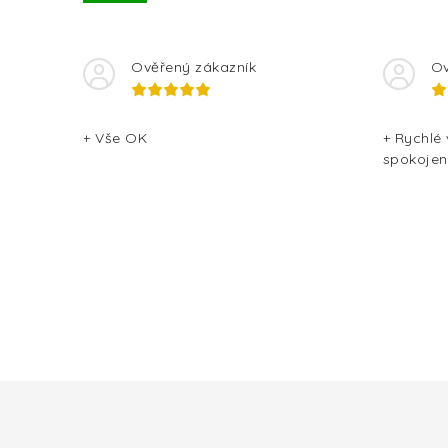
v
k
y
Ověřený zákazník
Ov
v
ý
+ Vše OK
+ Rychlé
spokojen
p
i
s
u