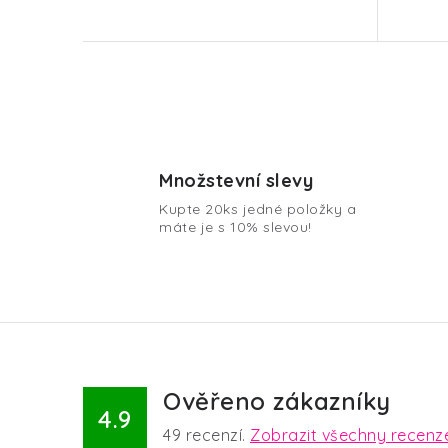
O
v
Množstevní slevy
l
Kupte 20ks jedné položky a
á
máte je s 10% slevou!
d
a
c
í
p
Ověřeno zákazníky
r
4.9
49
recenzí.
Zobrazit všechny recenz