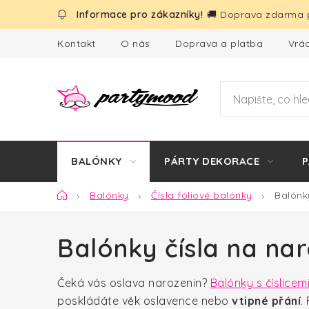
Přejít
🚚 Doprava zdarma p
na
obsah
Kontakt
O nás
Doprava a platba
Vrác
BALÓNKY
PÁRTY DEKORACE
P
Domů
Balónky
Čísla fóliové balónky
Balónk
Balónky čísla na nar
Čeká vás oslava narozenin?
Balónky s číslicem
poskládáte věk oslavence nebo
vtipné přání
.