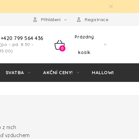
Přihlášení
Registrace
Prázdný
+420 799 564 436
(po – pá: 8:30 –
NÁKUPNÍ
15:00)
košík
KOŠÍK
SVATBA
AKČNÍ CENY!
HALLOWEEN
 z nich
buď vzduchem