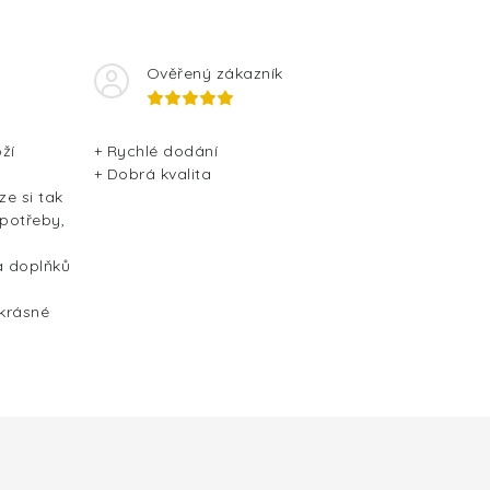
Ověřený zákazník
ží
+ Rychlé dodání
+ Dobrá kvalita
ze si tak
 potřeby,
a doplňků
 krásné