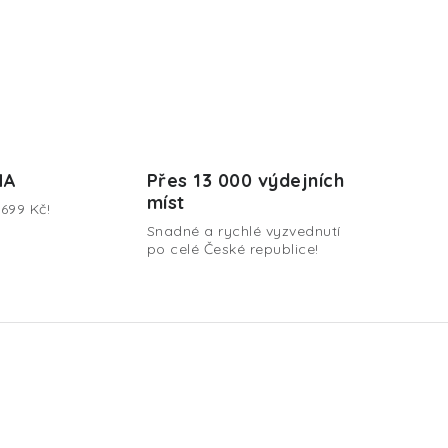
MA
Přes 13 000 výdejních
míst
699 Kč!
Snadné a rychlé vyzvednutí
po celé České republice!