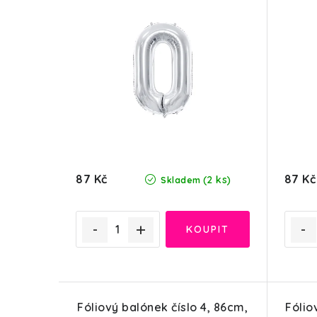
n
i
í
s
p
p
r
r
o
o
d
d
u
87 Kč
87 Kč
(2 ks)
u
Skladem
k
k
t
t
ů
ů
Fóliový balónek číslo 4, 86cm,
Fólio