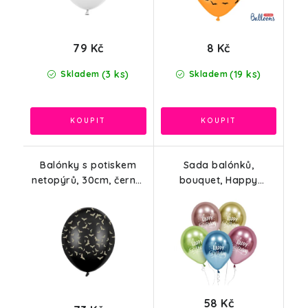
79 Kč
8 Kč
(3 ks)
(19 ks)
Skladem
Skladem
Balónky s potiskem
Sada balónků,
netopýrů, 30cm, černá,
bouquet, Happy
6ks
Birthday, mix barev
platinová, 30cm, 5ks
58 Kč