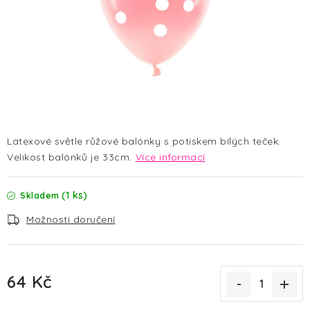
HALLOWEEN
SILVESTR
VÁNOCE
Kontakt
O nás
Doprava a platba
Vrácení zboží a reklamace
Blog
Latexové světle růžové balónky s potiskem bílých teček.
Hodnocení obchodu
Velikost balónků je 33cm.
Více informací
(1 ks)
Skladem
Možnosti doručení
64 Kč
Měrná cena: