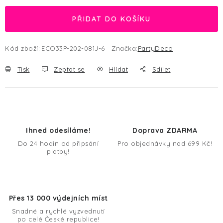
PŘIDAT DO KOŠÍKU
Kód zboží:
ECO33P-202-081J-6
Značka:
PartyDeco
Tisk
Zeptat se
Hlídat
Sdílet
Ihned odesíláme!
Doprava ZDARMA
Do 24 hodin od připsání
Pro objednávky nad 699 Kč!
platby!
Přes 13 000 výdejních míst
Snadné a rychlé vyzvednutí
po celé České republice!