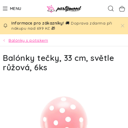
Přejít
Hled
na
obsah
🚚 Doprava zdarma při
BALÓNKY
nákupu nad 699 Kč 🎁
PÁRTY DEKORACE
Balónky s potiskem
PÁRTY DOPLŇKY
Balónky tečky, 33 cm, světle
růžová, 6ks
TÉMATA
NAROZENINY
SVATBA
AKČNÍ CENY!