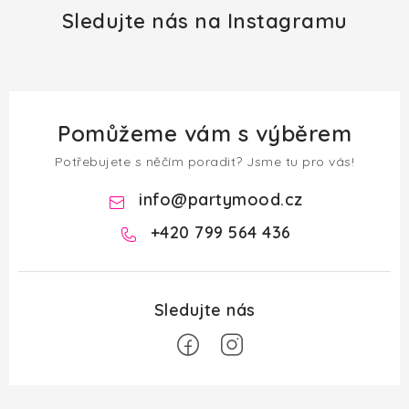
Sledujte nás na Instagramu
Pomůžeme vám s výběrem
Potřebujete s něčím poradit? Jsme tu pro vás!
info
@
partymood.cz
+420 799 564 436
Z