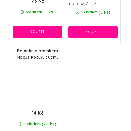
73 Kč
Měrná
11,60 Kč / 1 ks
cena:
(7 ks)
Skladem
(5 ks)
Skladem
Balónky s potiskem
Hocus Pocus, 30cm,
oranžová, růžová, 2ks
14 Kč
(20 ks)
Skladem