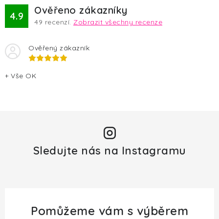
p
Ověřeno zákazníky
4.9
i
49
recenzí.
Zobrazit všechny recenze
s
u
Ověřený zákazník
+ Vše OK
Sledujte nás na Instagramu
Pomůžeme vám s výběrem