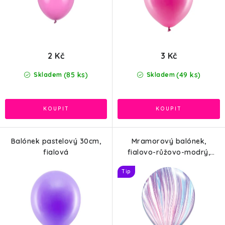
ů
2 Kč
3 Kč
(85 ks)
(49 ks)
Skladem
Skladem
Balónek pastelový 30cm,
Mramorový balónek,
fialová
fialovo-růžovo-modrý,
28cm
Tip