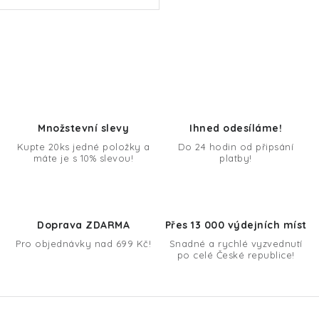
O
v
l
á
d
Množstevní slevy
Ihned odesíláme!
a
Kupte 20ks jedné položky a
Do 24 hodin od připsání
máte je s 10% slevou!
platby!
c
í
p
r
Doprava ZDARMA
Přes 13 000 výdejních míst
v
Pro objednávky nad 699 Kč!
Snadné a rychlé vyzvednutí
k
po celé České republice!
y
v
ý