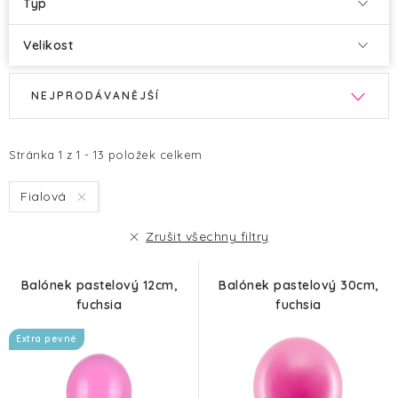
Typ
Velikost
V
Ř
NEJPRODÁVANĚJŠÍ
ý
a
p
z
i
e
Stránka
1
z
1
-
13
položek celkem
s
n
Fialová
p
í
r
p
Zrušit všechny filtry
o
r
d
o
Balónek pastelový 12cm,
Balónek pastelový 30cm,
u
d
fuchsia
fuchsia
k
u
Extra pevné
t
k
ů
t