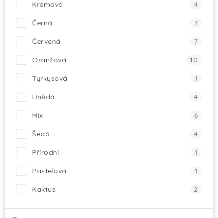
Krémová
4
Černá
7
Červená
7
Oranžová
10
Tyrkysová
1
Hnědá
4
Mix
6
Šedá
4
Přírodní
1
Pastelová
1
Kaktus
2