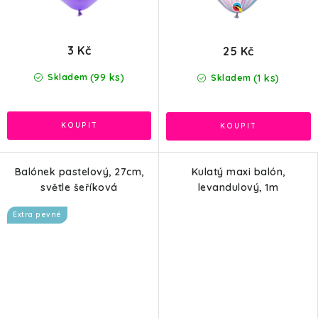
3 Kč
25 Kč
(99 ks)
(1 ks)
Skladem
Skladem
Balónek pastelový, 27cm,
Kulatý maxi balón,
světle šeříková
levandulový, 1m
Extra pevné