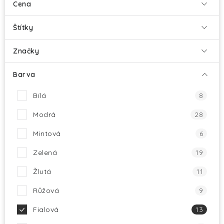
HALLOWEEN
Cena
SILVESTR
Štítky
Značky
VÁNOCE
Barva
Kontakt
O nás
Doprava a platba
Bílá
8
Vrácení zboží a reklamace
Blog
Hodnocení obchodu
Modrá
28
Mintová
6
Zelená
19
Žlutá
11
Růžová
9
Fialová
13