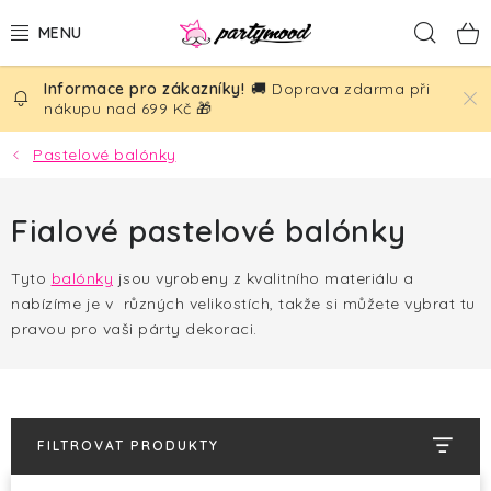
Přejít
Hled
na
obsah
🚚 Doprava zdarma při
BALÓNKY
nákupu nad 699 Kč 🎁
PÁRTY DEKORACE
Pastelové balónky
PÁRTY DOPLŇKY
Fialové pastelové balónky
TÉMATA
Tyto
balónky
jsou vyrobeny z kvalitního materiálu a
nabízíme je v různých velikostích, takže si můžete vybrat tu
NAROZENINY
pravou pro vaši párty dekoraci.
SVATBA
AKČNÍ CENY!
FILTROVAT PRODUKTY