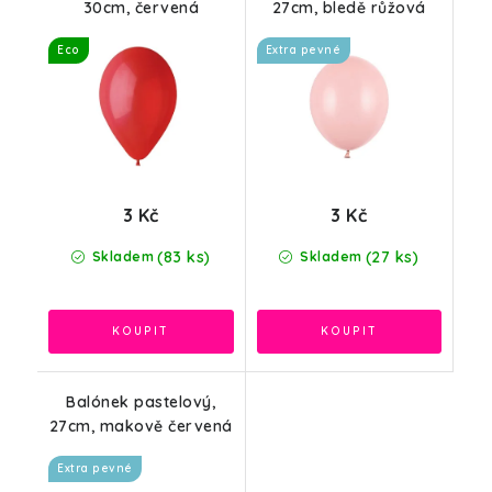
30cm, červená
27cm, bledě růžová
Eco
Extra pevné
3 Kč
3 Kč
(83 ks)
(27 ks)
Skladem
Skladem
Balónek pastelový,
27cm, makově červená
Extra pevné