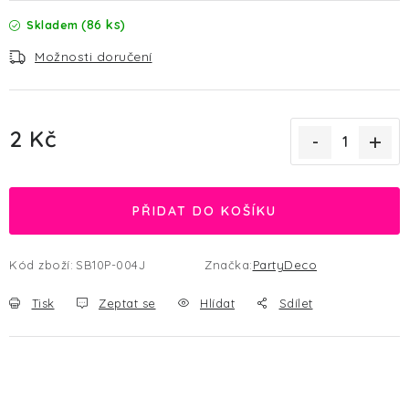
(86 ks)
Skladem
Možnosti doručení
2 Kč
Měrná cena:
PŘIDAT DO KOŠÍKU
Kód zboží:
SB10P-004J
Značka:
PartyDeco
Tisk
Zeptat se
Hlídat
Sdílet