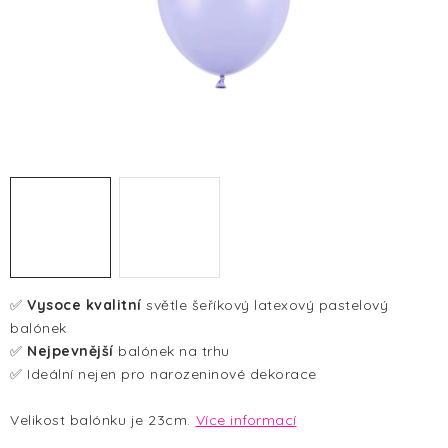
HALLOWEEN
SILVESTR
VÁNOCE
Kontakt
O nás
Doprava a platba
Vrácení zboží a reklamace
Blog
Hodnocení obchodu
✅
Vysoce kvalitní
světle šeříkový latexový pastelový
balónek
✅
Nejpevnější
balónek na trhu
✅ Ideální nejen pro narozeninové dekorace
Velikost balónku je 23cm.
Více informací