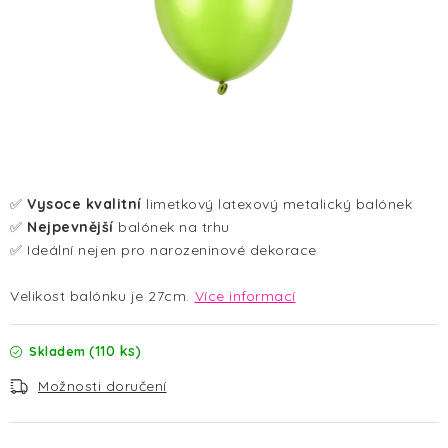
HALLOWEEN
SILVESTR
VÁNOCE
Kontakt
O nás
Doprava a platba
Vrácení zboží a reklamace
Blog
✅
Vysoce kvalitní
limetkový latexový metalický balónek
Hodnocení obchodu
✅
Nejpevnější
balónek na trhu
✅ Ideální nejen pro narozeninové dekorace
Velikost balónku je 27cm.
Více informací
(110 ks)
Skladem
Možnosti doručení