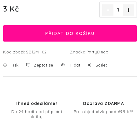
3 Kč
Měrná cena:
PŘIDAT DO KOŠÍKU
Kód zboží:
SB12M-102
Značka:
PartyDeco
Tisk
Zeptat se
Hlídat
Sdílet
Ihned odesíláme!
Doprava ZDARMA
Do 24 hodin od připsání
Pro objednávky nad 699 Kč!
platby!