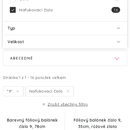
Nafukovací číslo
16
Typ
Velikost
V
Ř
ABECEDNĚ
ý
a
p
z
i
e
Stránka
1
z
1
-
16
položek celkem
s
n
“9”
Nafukovací číslo
p
í
r
p
Zrušit všechny filtry
o
r
d
o
Barevný fóliový balónek
Fóliový balónek číslo 9,
u
d
číslo 9, 78cm
35cm, růžové zlato