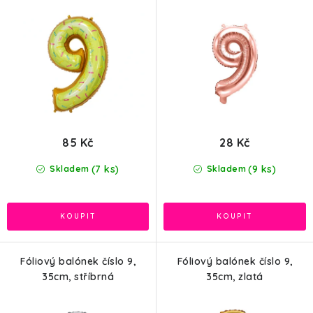
k
u
t
k
ů
t
ů
85 Kč
28 Kč
(7 ks)
(9 ks)
Skladem
Skladem
Fóliový balónek číslo 9,
Fóliový balónek číslo 9,
35cm, stříbrná
35cm, zlatá