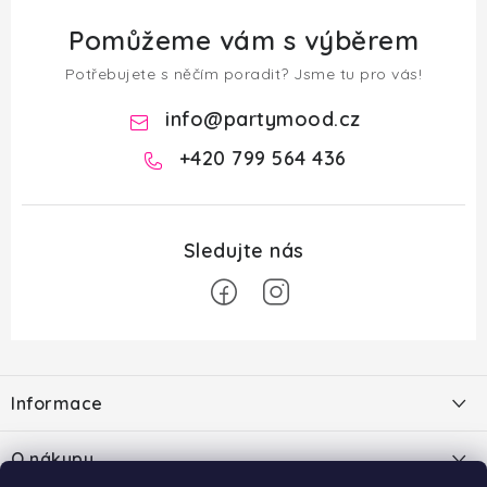
Pomůžeme vám s výběrem
Potřebujete s něčím poradit? Jsme tu pro vás!
info
@
partymood.cz
+420 799 564 436
Z
á
Informace
p
a
O nás
O nákupu
t
Blog