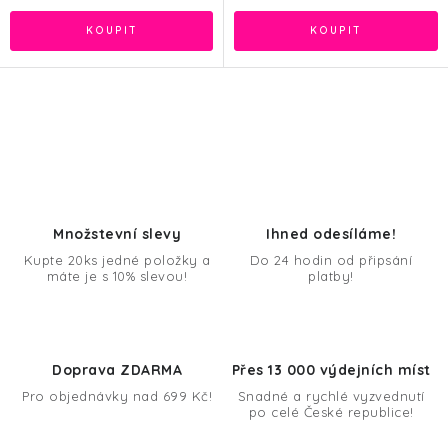
O
v
l
á
d
Množstevní slevy
Ihned odesíláme!
a
Kupte 20ks jedné položky a
Do 24 hodin od připsání
máte je s 10% slevou!
platby!
c
í
p
r
Doprava ZDARMA
Přes 13 000 výdejních míst
v
Pro objednávky nad 699 Kč!
Snadné a rychlé vyzvednutí
k
po celé České republice!
y