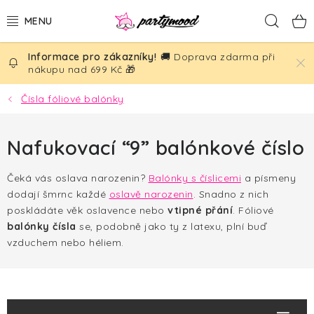
Přejít
Hled
na
obsah
🚚 Doprava zdarma při
BALÓNKY
nákupu nad 699 Kč 🎁
PÁRTY DEKORACE
Čísla fóliové balónky
PÁRTY DOPLŇKY
Nafukovací “9” balónkové číslo
TÉMATA
Čeká vás oslava narozenin?
Balónky s číslicemi
a písmeny
dodají šmrnc každé
oslavě narozenin
. Snadno z nich
NAROZENINY
poskládáte věk oslavence nebo
vtipné přání
.
Fóliové
balónky čísla
se, podobně jako ty z latexu, plní buď
SVATBA
vzduchem nebo héliem.
AKČNÍ CENY!