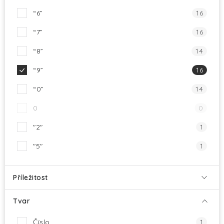
“6”
16
“7”
16
“8”
14
“9”
16
“0”
14
0
0
"2"
1
"5"
1
Příležitost
Tvar
Číslo
1