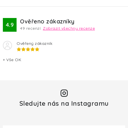
v
ý
p
Ověřeno zákazníky
4.9
i
49
recenzí.
Zobrazit všechny recenze
s
u
Ověřený zákazník
+ Vše OK
Sledujte nás na Instagramu