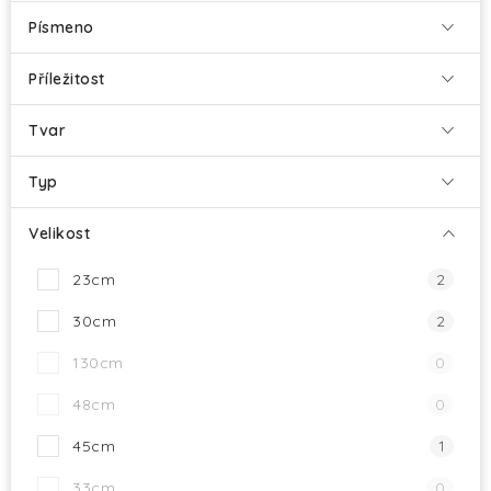
Písmeno
Příležitost
Tvar
Typ
Velikost
23cm
2
30cm
2
130cm
0
48cm
0
45cm
1
33cm
0