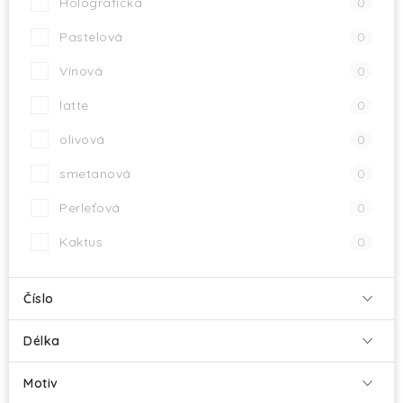
Holografická
0
Pastelová
0
Vínová
0
latte
0
olivová
0
smetanová
0
Perleťová
0
Kaktus
0
Číslo
Délka
Motiv