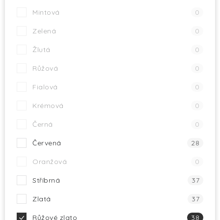
Mintová
0
Zelená
0
Žlutá
0
Růžová
0
Fialová
0
Krémová
0
Černá
0
Červená
28
Oranžová
0
Stříbrná
37
Zlatá
37
Růžové zlato
38