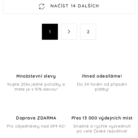
O
NAČÍST 14 DALŠÍCH
v
l
á
S
1
2
d
t
a
r
c
á
n
í
k
p
o
r
Množstevní slevy
Ihned odesíláme!
v
v
Kupte 20ks jedné položky a
Do 24 hodin od připsání
á
k
máte je s 10% slevou!
platby!
n
y
í
v
ý
Doprava ZDARMA
Přes 13 000 výdejních míst
p
Pro objednávky nad 699 Kč!
Snadné a rychlé vyzvednutí
i
po celé České republice!
s