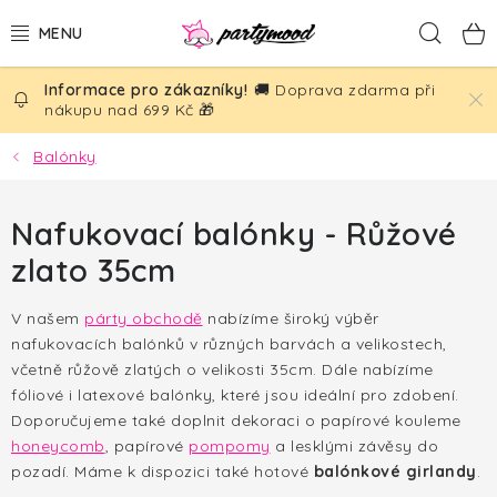
Přejít
Hled
na
obsah
🚚 Doprava zdarma při
BALÓNKY
nákupu nad 699 Kč 🎁
PÁRTY DEKORACE
Balónky
PÁRTY DOPLŇKY
Nafukovací balónky - Růžové
zlato 35cm
TÉMATA
V našem
párty obchodě
nabízíme široký výběr
NAROZENINY
nafukovacích balónků v různých barvách a velikostech,
včetně růžově zlatých o velikosti 35cm. Dále nabízíme
SVATBA
fóliové i latexové balónky, které jsou ideální pro zdobení.
Doporučujeme také doplnit dekoraci o papírové kouleme
AKČNÍ CENY!
honeycomb
, papírové
pompomy
a lesklými závěsy do
pozadí. Máme k dispozici také hotové
balónkové girlandy
.