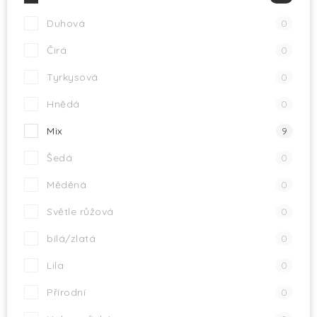
Duhová
0
Čirá
0
Tyrkysová
0
Hnědá
0
Mix
9
Šedá
0
Měděná
0
Světle růžová
0
bílá/zlatá
0
Lila
0
Přírodní
0