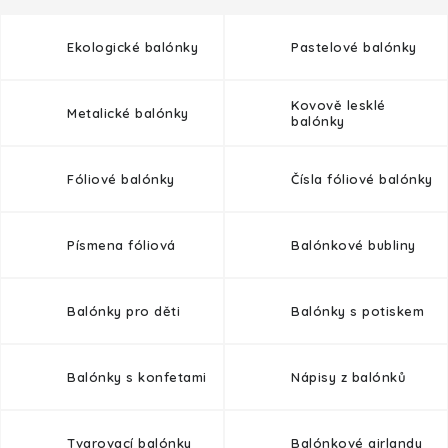
HALLOWEEN
Ekologické balónky
Pastelové balónky
SILVESTR
VÁNOCE
Kovově lesklé
Metalické balónky
balónky
Kontakt
O nás
Doprava a platba
Fóliové balónky
Čísla fóliové balónky
Vrácení zboží a reklamace
Blog
Hodnocení obchodu
Písmena fóliová
Balónkové bubliny
Balónky pro děti
Balónky s potiskem
Balónky s konfetami
Nápisy z balónků
Tvarovací balónky
Balónkové girlandy