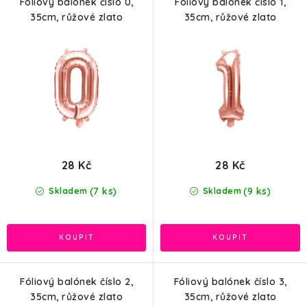
d
o
Fóliový balónek číslo 0,
Fóliový balónek číslo 1,
u
d
35cm, růžové zlato
35cm, růžové zlato
k
u
t
k
ů
t
ů
28 Kč
28 Kč
(7 ks)
(9 ks)
Skladem
Skladem
Fóliový balónek číslo 2,
Fóliový balónek číslo 3,
35cm, růžové zlato
35cm, růžové zlato