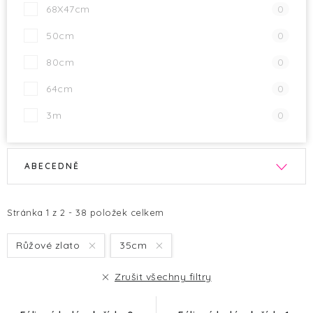
68X47cm
0
50cm
0
80cm
0
64cm
0
3m
0
V
Ř
ABECEDNĚ
ý
a
p
z
i
e
Stránka
1
z
2
-
38
položek celkem
s
n
Růžové zlato
35cm
p
í
r
p
Zrušit všechny filtry
o
r