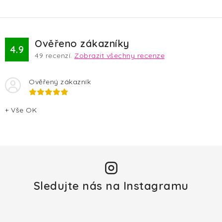
u
Ověřeno zákazníky
4.9
49
recenzí.
Zobrazit všechny recenze
Ověřený zákazník
+ Vše OK
Sledujte nás na Instagramu