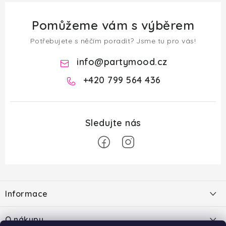
Pomůžeme vám s výběrem
Potřebujete s něčím poradit? Jsme tu pro vás!
info
@
partymood.cz
+420 799 564 436
Z
á
Informace
p
a
O nás
O nákupu