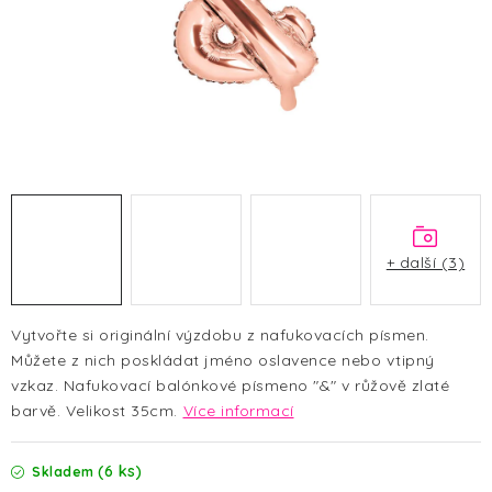
HALLOWEEN
SILVESTR
VÁNOCE
Kontakt
O nás
Doprava a platba
Vrácení zboží a reklamace
Blog
Hodnocení obchodu
+ další (3)
Vytvořte si originální výzdobu z nafukovacích písmen.
Můžete z nich poskládat jméno oslavence nebo vtipný
vzkaz. Nafukovací balónkové písmeno "&" v růžově zlaté
barvě. Velikost 35cm.
Více informací
(6 ks)
Skladem