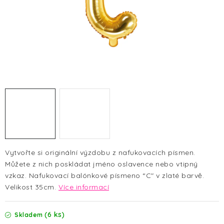
HALLOWEEN
SILVESTR
VÁNOCE
Kontakt
O nás
Doprava a platba
Vrácení zboží a reklamace
Blog
Hodnocení obchodu
Vytvořte si originální výzdobu z nafukovacích písmen.
Můžete z nich poskládat jméno oslavence nebo vtipný
vzkaz. Nafukovací balónkové písmeno “C" v zlaté barvě.
Velikost 35cm.
Více informací
(6 ks)
Skladem