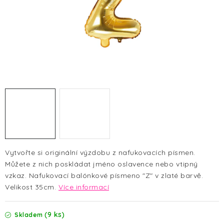
HALLOWEEN
SILVESTR
VÁNOCE
Kontakt
O nás
Doprava a platba
Vrácení zboží a reklamace
Blog
Hodnocení obchodu
Vytvořte si originální výzdobu z nafukovacích písmen.
Můžete z nich poskládat jméno oslavence nebo vtipný
vzkaz. Nafukovací balónkové písmeno "Z" v zlaté barvě.
Velikost 35cm.
Více informací
(9 ks)
Skladem