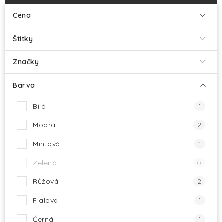
HALLOWEEN
Cena
SILVESTR
Štítky
VÁNOCE
Značky
Kontakt
O nás
Doprava a platba
Barva
Vrácení zboží a reklamace
Blog
Bílá
1
Hodnocení obchodu
Modrá
2
Mintová
1
Zelená
0
Růžová
2
Fialová
1
Černá
1