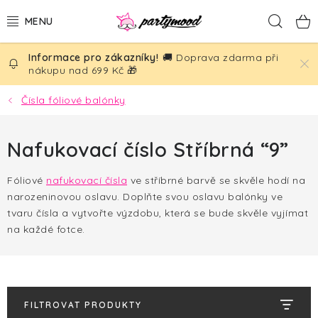
Přejít
Hled
na
obsah
🚚 Doprava zdarma při
BALÓNKY
nákupu nad 699 Kč 🎁
PÁRTY DEKORACE
Čísla fóliové balónky
PÁRTY DOPLŇKY
Nafukovací číslo Stříbrná “9”
TÉMATA
Fóliové
nafukovací čísla
ve stříbrné barvě se skvěle hodí na
narozeninovou oslavu. Doplňte svou oslavu balónky ve
NAROZENINY
tvaru čísla a vytvořte výzdobu, která se bude skvěle vyjímat
na každé fotce.
SVATBA
AKČNÍ CENY!
FILTROVAT PRODUKTY