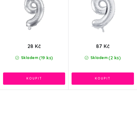
ů
t
ů
28 Kč
87 Kč
(19 ks)
(2 ks)
Skladem
Skladem
O
v
l
á