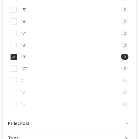
“5”
2
“6”
2
“7”
2
“8”
2
“9”
2
“0”
2
0
0
"2"
0
"5"
0
Příležitost
Tvar