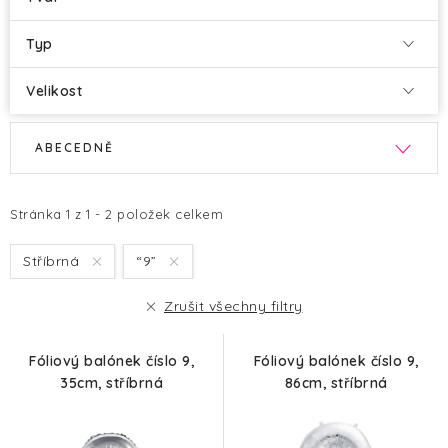
Typ
Velikost
V
Ř
ABECEDNĚ
ý
a
p
z
i
e
Stránka
1
z
1
-
2
položek celkem
s
n
Stříbrná
“9”
p
í
r
p
Zrušit všechny filtry
o
r
d
o
Fóliový balónek číslo 9,
Fóliový balónek číslo 9,
u
d
35cm, stříbrná
86cm, stříbrná
k
u
t
k