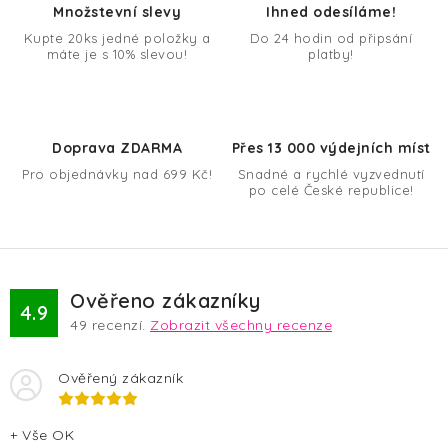
d
Množstevní slevy
Ihned odesíláme!
a
Kupte 20ks jedné položky a
Do 24 hodin od připsání
máte je s 10% slevou!
platby!
c
í
p
r
Doprava ZDARMA
Přes 13 000 výdejních míst
v
Pro objednávky nad 699 Kč!
Snadné a rychlé vyzvednutí
k
po celé České republice!
y
v
ý
p
Ověřeno zákazníky
4.9
i
49
recenzí.
Zobrazit všechny recenze
s
u
Ověřený zákazník
+ Vše OK