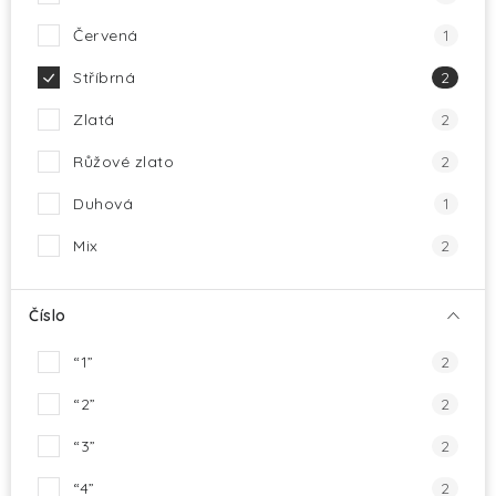
Červená
1
Stříbrná
2
Zlatá
2
Růžové zlato
2
Duhová
1
Mix
2
Číslo
“1”
2
“2”
2
“3”
2
“4”
2