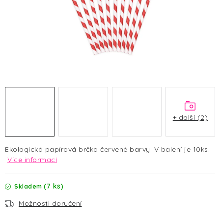
HALLOWEEN
SILVESTR
VÁNOCE
Kontakt
O nás
Doprava a platba
Vrácení zboží a reklamace
Blog
Hodnocení obchodu
+ další (2)
Ekologická papírová brčka červené barvy. V balení je 10ks.
Více informací
(7 ks)
Skladem
Možnosti doručení