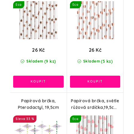
Eco
Eco
26 Kč
26 Kč
(9 ks)
(5 ks)
Skladem
Skladem
Papírová brčka,
Papírová brčka, světle
Pterodactyl, 19,5cm
růžová srdíčka,19,5cm,
10ks
33 %
Eco