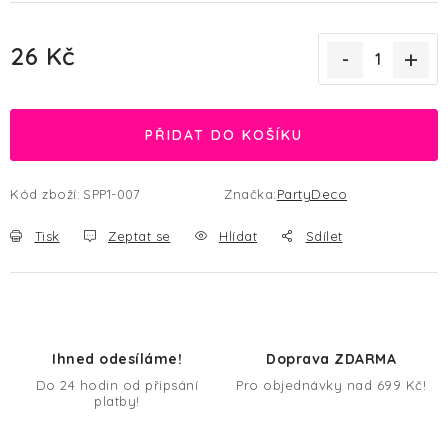
26 Kč
Měrná cena:
PŘIDAT DO KOŠÍKU
Kód zboží:
SPP1-007
Značka:
PartyDeco
Tisk
Zeptat se
Hlídat
Sdílet
Ihned odesíláme!
Doprava ZDARMA
Do 24 hodin od připsání
Pro objednávky nad 699 Kč!
platby!