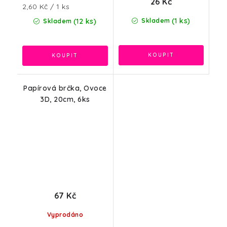
26 Kč
Měrná
2,60 Kč / 1 ks
cena:
(1 ks)
(12 ks)
Skladem
Skladem
Papírová brčka, Ovoce
3D, 20cm, 6ks
67 Kč
Vyprodáno