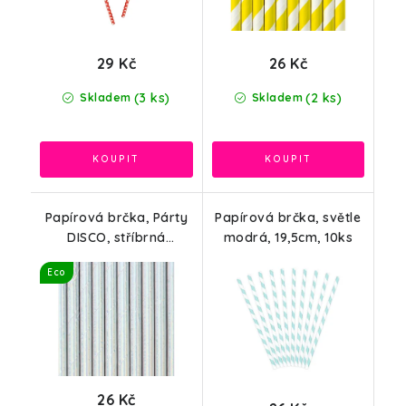
29 Kč
26 Kč
(3 ks)
(2 ks)
Skladem
Skladem
Papírová brčka, Párty
Papírová brčka, světle
DISCO, stříbrná
modrá, 19,5cm, 10ks
opaleskující, 10ks
Eco
26 Kč