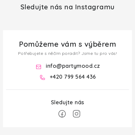
Sledujte nás na Instagramu
Pomůžeme vám s výběrem
Potřebujete s něčím poradit? Jsme tu pro vás!
info
@
partymood.cz
+420 799 564 436
Z