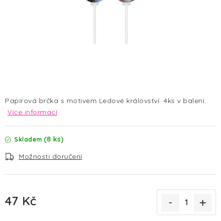
HALLOWEEN
SILVESTR
VÁNOCE
Kontakt
O nás
Doprava a platba
Vrácení zboží a reklamace
Blog
Papírová brčka s motivem Ledové království. 4ks v balení.
Hodnocení obchodu
Více informací
(8 ks)
Skladem
Možnosti doručení
47 Kč
Měrná cena: