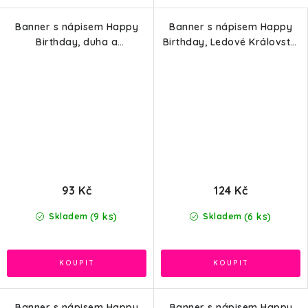
Banner s nápisem Happy
Banner s nápisem Happy
Birthday, duha a
Birthday, Ledové Království
jednorožec, 185cm
2, 2,3m
93 Kč
124 Kč
(9 ks)
(6 ks)
Skladem
Skladem
Banner s nápisem Happy
Banner s nápisem Happy