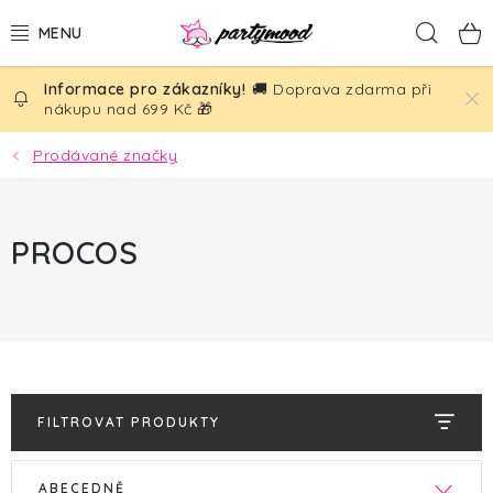
Přejít
Hled
na
obsah
🚚 Doprava zdarma při
BALÓNKY
nákupu nad 699 Kč 🎁
PÁRTY DEKORACE
Prodávané značky
PÁRTY DOPLŇKY
PROCOS
TÉMATA
NAROZENINY
SVATBA
FILTROVAT PRODUKTY
AKČNÍ CENY!
V
Ř
ABECEDNĚ