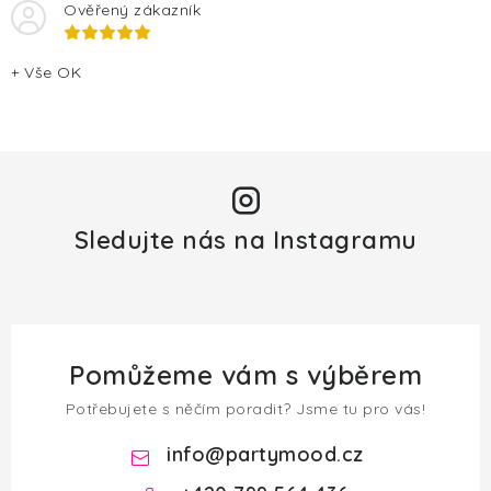
v
Ověřený zákazník
ý
p
+ Vše OK
i
s
u
Sledujte nás na Instagramu
Pomůžeme vám s výběrem
Potřebujete s něčím poradit? Jsme tu pro vás!
info
@
partymood.cz