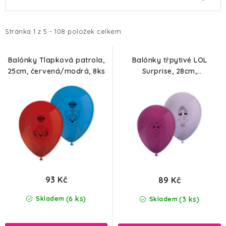
HALLOWEEN
ý
a
p
z
SILVESTR
i
e
Stránka
1
z
5
-
108
položek celkem
s
n
VÁNOCE
p
í
Balónky Tlapková patrola,
Balónky třpytivé LOL
25cm, červená/modrá, 8ks
Surprise, 28cm,
r
p
Kontakt
O nás
Doprava a platba
fialová/levandulová, 8ks
o
r
Vrácení zboží a reklamace
Blog
d
o
Hodnocení obchodu
u
d
k
u
t
k
ů
t
ů
93 Kč
89 Kč
(6 ks)
(3 ks)
Skladem
Skladem