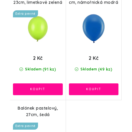
23cm, limetkově zelená
cm, námořnická modrá
Extra pevné
2 Kč
2 Kč
(91 ks)
(49 ks)
Skladem
Skladem
Balónek pastelový,
27cm, šedá
Extra pevné