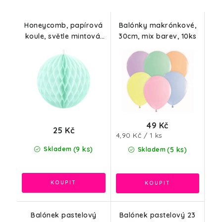
Honeycomb, papírová
Balónky makrónkové,
koule, světle mintová,
30cm, mix barev, 10ks
10cm
49 Kč
25 Kč
Měrná
4,90 Kč / 1 ks
cena:
(9 ks)
Skladem
(5 ks)
Skladem
Balónek pastelový
Balónek pastelový 23