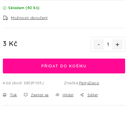
(40 ks)
Skladem
Možnosti doručení
3 Kč
Měrná cena:
PŘIDAT DO KOŠÍKU
Kód zboží:
SB12P-103J
Značka:
PartyDeco
Tisk
Zeptat se
Hlídat
Sdílet