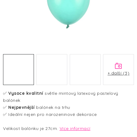
HALLOWEEN
SILVESTR
VÁNOCE
Kontakt
O nás
Doprava a platba
Vrácení zboží a reklamace
Blog
Hodnocení obchodu
+ další (3)
✅
Vysoce kvalitní
světle mintový latexový pastelový
balónek
✅
Nejpevnější
balónek na trhu
✅ Ideální nejen pro narozeninové dekorace
Velikost balónku je 27cm.
Více informací