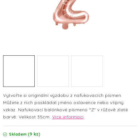
HALLOWEEN
SILVESTR
VÁNOCE
Kontakt
O nás
Doprava a platba
Vrácení zboží a reklamace
Blog
Hodnocení obchodu
Vytvořte si originální výzdobu z nafukovacích písmen.
Můžete z nich poskládat jméno oslavence nebo vtipný
vzkaz. Nafukovací balónkové písmeno “Z" v růžově zlaté
barvě. Velikost 35cm.
Více informací
(9 ks)
Skladem