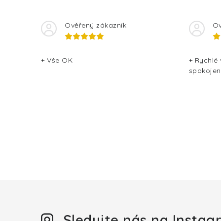
Ověřený zákazník
Ov
+ Vše OK
+ Rychlé
spokojen
Sledujte nás na Insta