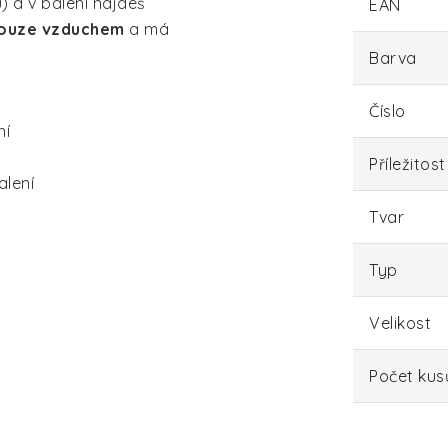
 a v balení najdeš
EAN
ouze vzduchem
a má
Barva
Číslo
ní
Příležitost
alení
Tvar
Typ
Velikost
Počet kus