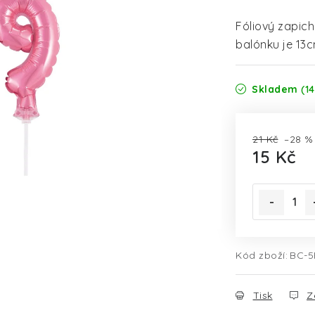
Fóliový zapich
balónku je 13c
Skladem
(14
21 Kč
–28 %
15 Kč
Měrná cena
Kód zboží:
BC-
Tisk
Z