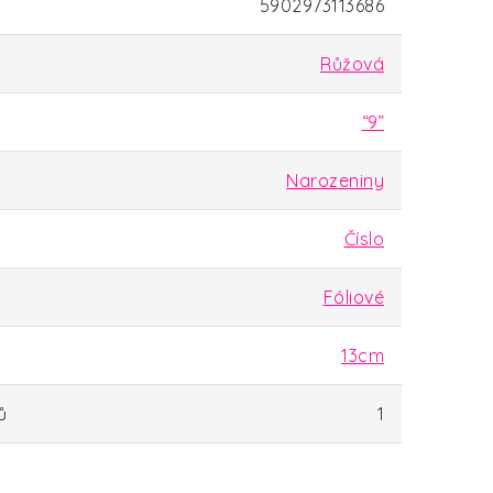
5902973113686
Růžová
“9”
Narozeniny
Číslo
Fóliové
13cm
ů
1