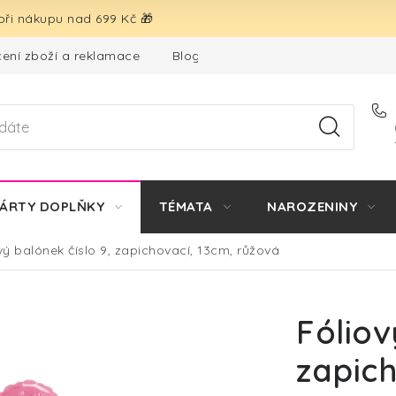
ři nákupu nad 699 Kč 🎁
ení zboží a reklamace
Blog
Hodnocení obchodu
ÁRTY DOPLŇKY
TÉMATA
NAROZENINY
vý balónek číslo 9, zapichovací, 13cm, růžová
Fóliov
zapich