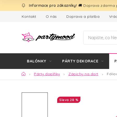
Přejít
🚚 Doprava zdarma p
na
obsah
Kontakt
O nás
Doprava a platba
Vrác
BALÓNKY
PÁRTY DEKORACE
P
Domů
Párty doplňky
Zápichy na dort
Fólio
28 %