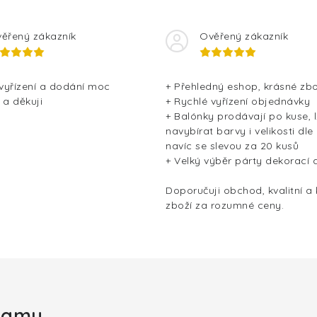
ěřený zákazník
Ověřený zákazník
 vyřízení a dodání moc
+ Přehledný eshop, krásné zbo
 a děkuji
+ Rychlé vyřízení objednávky
+ Balónky prodávají po kuse, l
navybírat barvy i velikosti dle
navíc se slevou za 20 kusů
+ Velký výběr párty dekorací 
Doporučuji obchod, kvalitní a
zboží za rozumné ceny.
gramu