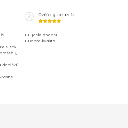
Ověřený zákazník
ží
+ Rychlé dodání
+ Dobrá kvalita
ze si tak
 potřeby,
a doplňků
 krásné