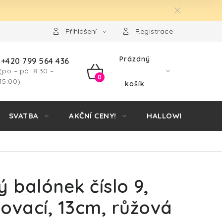
Přihlášení
Registrace
Prázdný
+420 799 564 436
(po – pá: 8:30 –
NÁKUPNÍ
15:00)
košík
KOŠÍK
SVATBA
AKČNÍ CENY!
HALLOWEEN
ý balónek číslo 9,
ovací, 13cm, růžová