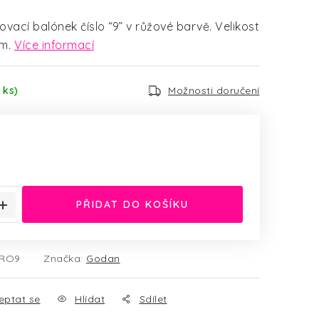
ovací balónek číslo “9” v růžové barvě. Velikost
m.
Více informací
 ks)
Možnosti doručení
:
PŘIDAT DO KOŠÍKU
5RO9
Značka:
Godan
eptat se
Hlídat
Sdílet