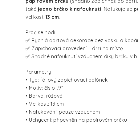
papírovém brčku
(snadno zapíchneš do dortu)
také
jedno brčko k nafouknutí
. Nafukuje se
p
velikost
13 cm
.
Proč se hodí
✅ Rychlá dortová dekorace bez vosku a kapá
✅ Zapichovací provedení – drží na místě
✅ Snadné nafouknutí vzduchem díky brčku v b
Parametry
• Typ: fóliový zapichovací balónek
• Motiv: číslo „9“
• Barva: růžová
• Velikost: 13 cm
• Nafukování: pouze vzduchem
• Uchycení: připevněn na papírovém brčku