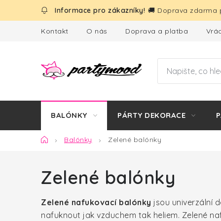
Přejít
🚚 Doprava zdarma p
na
obsah
Kontakt
O nás
Doprava a platba
Vrác
BALÓNKY
PÁRTY DEKORACE
P
Domů
Balónky
Zelené balónky
Zelené balónky
Zelené nafukovací balónky
jsou univerzální de
nafuknout jak vzduchem tak heliem. Zelené n