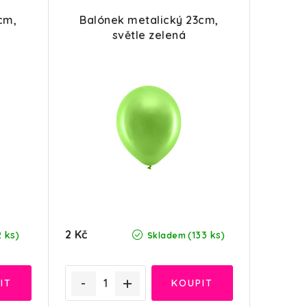
cm,
Balónek metalický 23cm,
světle zelená
2 Kč
2 ks)
(133 ks)
Skladem