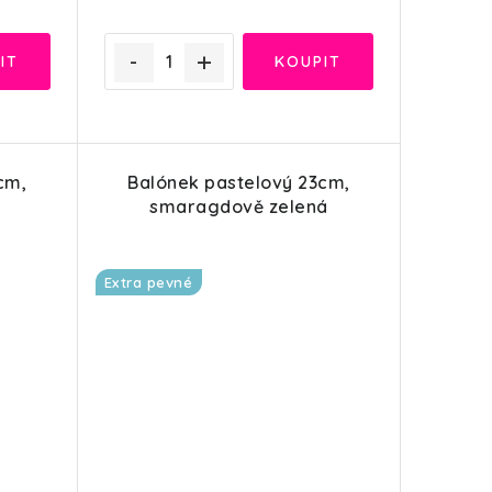
cm,
Balónek pastelový 23cm,
smaragdově zelená
Extra pevné