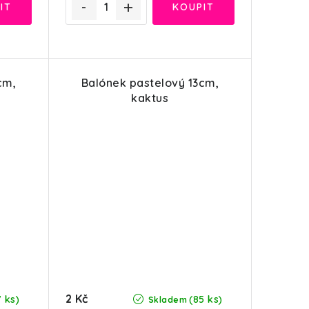
cm,
Balónek pastelový 13cm,
kaktus
2 Kč
7 ks)
(85 ks)
Skladem