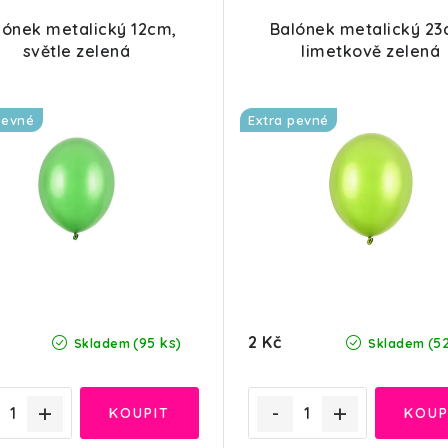
lónek metalický 12cm,
Balónek metalický 23
světle zelená
limetkově zelená
pevné
Extra pevné
2 Kč
(95 ks)
(5
Skladem
Skladem