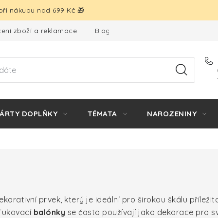
ři nákupu nad 699 Kč 🎁
ení zboží a reklamace
Blog
Hodnocení obchodu
ÁRTY DOPLŇKY
TÉMATA
NAROZENINY
korativní prvek, který je ideální pro širokou škálu příležit
afukovací
balónky
se často používají jako dekorace pro s