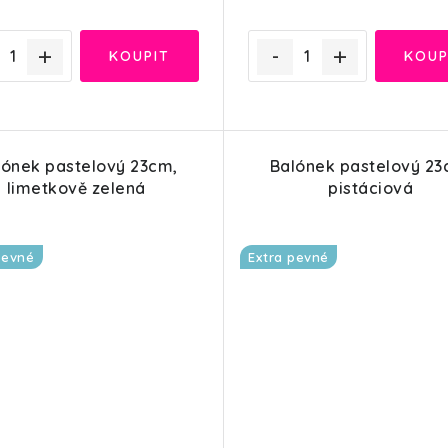
lónek pastelový 23cm,
Balónek pastelový 23
limetkově zelená
pistáciová
pevné
Extra pevné