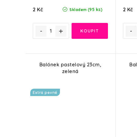
2 Kč
2 Kč
(95 ks)
Skladem
Balónek pastelový 23cm,
Ba
zelená
Extra pevné