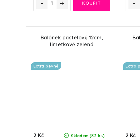
Balónek pastelový 12cm,
Ba
limetkově zelená
Extra pevné
Extra 
2 Kč
2 Kč
(83 ks)
Skladem