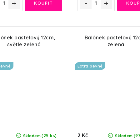
lónek pastelový 12cm,
Balónek pastelový 12
světle zelená
zelená
pevné
Extra pevné
2 Kč
(25 ks)
(9
Skladem
Skladem