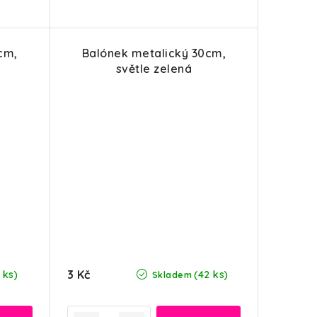
cm,
Balónek metalický 30cm,
světle zelená
3 Kč
 ks)
(42 ks)
Skladem