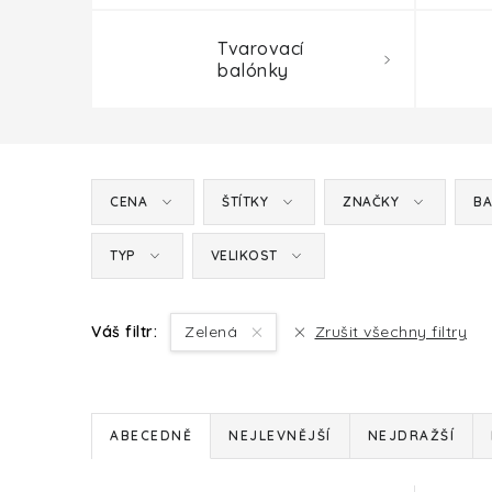
Tvarovací
balónky
CENA
ŠTÍTKY
ZNAČKY
BA
TYP
VELIKOST
Váš filtr:
Zelená
Zrušit všechny filtry
Ř
ABECEDNĚ
NEJLEVNĚJŠÍ
NEJDRAŽŠÍ
a