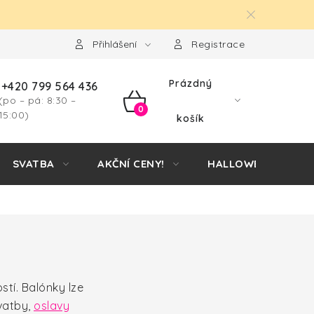
Přihlášení
Registrace
Prázdný
+420 799 564 436
(po – pá: 8:30 –
NÁKUPNÍ
15:00)
košík
KOŠÍK
SVATBA
AKČNÍ CENY!
HALLOWEEN
ostí. Balónky lze
vatby,
oslavy