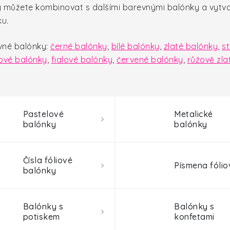
 můžete kombinovat s dalšími barevnými balónky a vytvo
rku.
evné balónky:
černé balónky
,
b
ílé balónky
,
z
laté balónky
,
s
t
ové balónky
,
f
ialové balónky
,
červené balónky
,
r
ůžově zla
Pastelové
Metalické
balónky
balónky
Čísla fóliové
Písmena fólio
balónky
Balónky s
Balónky s
potiskem
konfetami