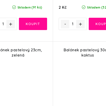
2 Kč
(91 ks)
(3
Skladem
Skladem
lónek pastelový 23cm,
Balónek pastelový 30
zelená
kaktus