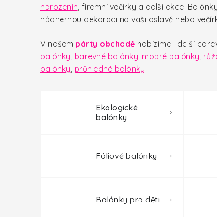
narozenin
, firemní večírky a další akce.
Balónky
nádhernou dekoraci na vaši oslavě nebo večí
V našem
párty obchodě
nabízíme i další bar
balónky
,
barevné balónky
,
modré balónky
,
růž
balónky
,
průhledné balónky
Ekologické
balónky
Fóliové balónky
Balónky pro děti