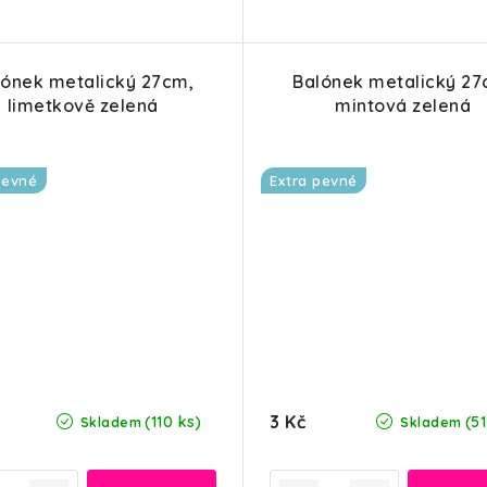
lónek metalický 27cm,
Balónek metalický 27
limetkově zelená
mintová zelená
pevné
Extra pevné
3 Kč
(110 ks)
(51
Skladem
Skladem