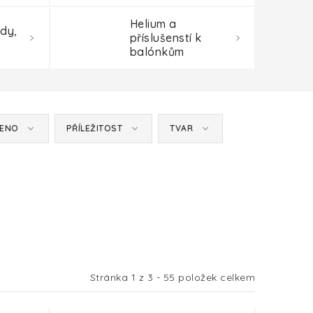
Helium a
dy,
příslušenstí k
balónkům
MENO
PŘÍLEŽITOST
TVAR
Stránka
1
z
3
-
55
položek celkem