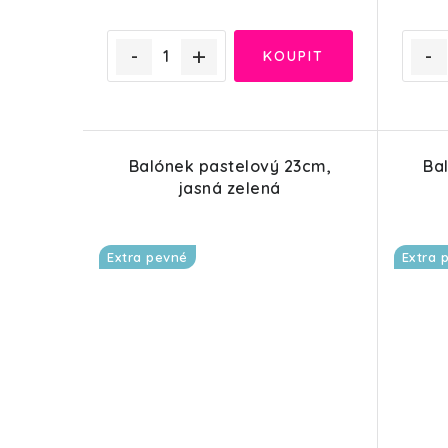
Balónek pastelový 23cm,
Ba
jasná zelená
Extra pevné
Extra 