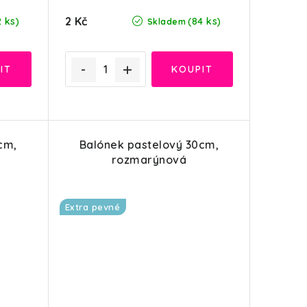
2 Kč
2 ks)
(84 ks)
Skladem
cm,
Balónek pastelový 30cm,
rozmarýnová
Extra pevné