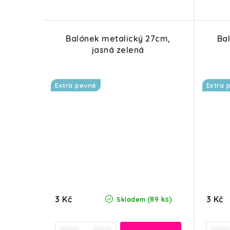
ů
Balónek metalický 27cm,
Ba
jasná zelená
Extra pevné
Extra 
3 Kč
3 Kč
(89 ks)
Skladem