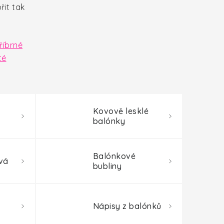
řit tak
říbrné
té
Kovově lesklé
balónky
Balónkové
vá
bubliny
Nápisy z balónků