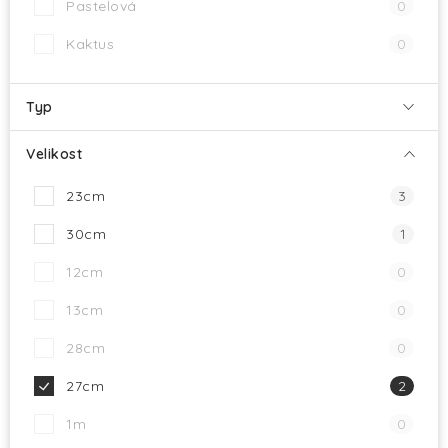
Pastelová
0
Kaktus
0
Typ
Velikost
23cm
3
30cm
1
12cm
0
13cm
0
28cm
0
27cm
2
1m
0