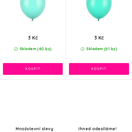
ů
t
ů
3 Kč
3 Kč
(40 ks)
(61 ks)
Skladem
Skladem
O
v
l
á
d
Množstevní slevy
Ihned odesíláme!