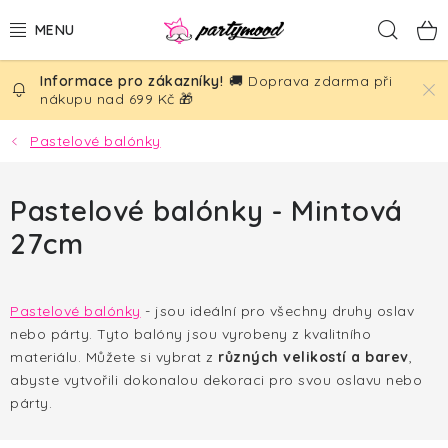
Přejít
Hled
na
obsah
🚚 Doprava zdarma při
BALÓNKY
nákupu nad 699 Kč 🎁
PÁRTY DEKORACE
Pastelové balónky
PÁRTY DOPLŇKY
Pastelové balónky - Mintová
27cm
TÉMATA
NAROZENINY
Pastelové balónky
- jsou ideální pro všechny druhy oslav
nebo párty. Tyto balóny jsou vyrobeny z kvalitního
SVATBA
materiálu. Můžete si vybrat z
různých velikostí a barev
,
abyste vytvořili dokonalou dekoraci pro svou oslavu nebo
AKČNÍ CENY!
párty.