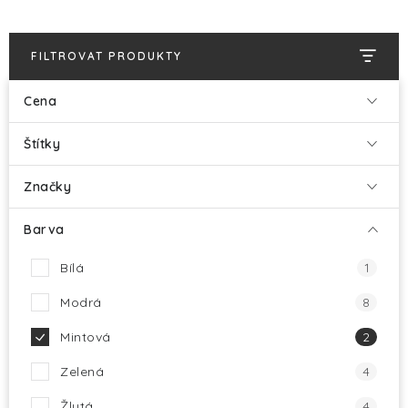
HALLOWEEN
SILVESTR
FILTROVAT PRODUKTY
VÁNOCE
Cena
Štítky
Kontakt
O nás
Doprava a platba
Vrácení zboží a reklamace
Blog
Značky
Hodnocení obchodu
Barva
Bílá
1
Modrá
8
Mintová
2
Zelená
4
Žlutá
4