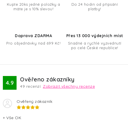
a
Kupte 20ks jedné položky a
Do 24 hodin od připsání
máte je s 10% slevou!
platby!
c
í
p
r
Doprava ZDARMA
Přes 13 000 výdejních míst
v
Pro objednávky nad 699 Kč!
Snadné a rychlé vyzvednutí
k
po celé České republice!
y
v
ý
p
Ověřeno zákazníky
4.9
i
49
recenzí.
Zobrazit všechny recenze
s
u
Ověřený zákazník
+ Vše OK