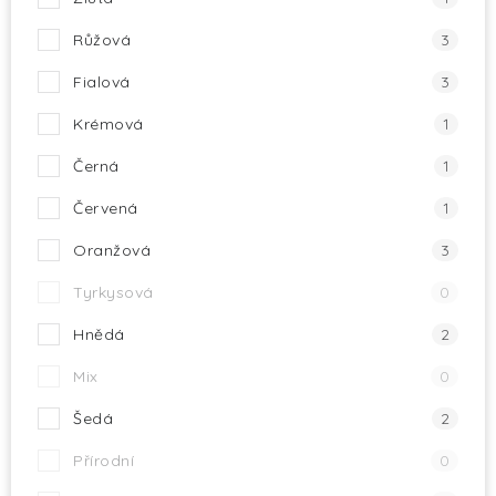
Růžová
3
Fialová
3
Krémová
1
Černá
1
Červená
1
Oranžová
3
Tyrkysová
0
Hnědá
2
Mix
0
Šedá
2
Přírodní
0