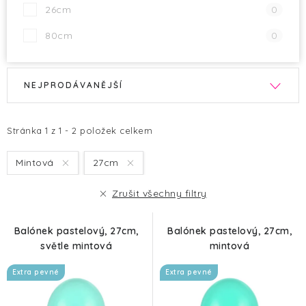
26cm
0
80cm
0
V
Ř
NEJPRODÁVANĚJŠÍ
ý
a
p
z
i
e
Stránka
1
z
1
-
2
položek celkem
s
n
Mintová
27cm
p
í
r
p
Zrušit všechny filtry
o
r
d
o
Balónek pastelový, 27cm,
Balónek pastelový, 27cm,
u
d
světle mintová
mintová
k
u
Extra pevné
Extra pevné
t
k